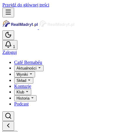
Przejdź do głównej treści
1
Zaloguj
Café Bernabéu
Aktualności
Wyniki
Skład
Kontuzje
Klub
Historia
Podcast