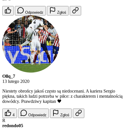
Odpowiedz
Zgłoś
Ollq_7
13 lutego 2020
Niestety obrońcy jakoś często są niedocenani. A kariera Sergio
piękna, takich ludzi potrzeba w piłce: z charakterem i mentalnością
dowódcy. Prawdziwy kapitan 🖤
4
Odpowiedz
Zgłoś
R
redondo05