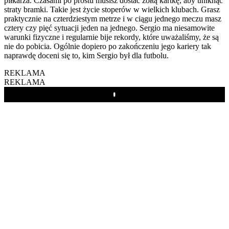
piłkarza. Czasami po prostu musisz dostać żółtą kartkę, aby uniknąć
straty bramki. Takie jest życie stoperów w wielkich klubach. Grasz
praktycznie na czterdziestym metrze i w ciągu jednego meczu masz
cztery czy pięć sytuacji jeden na jednego. Sergio ma niesamowite
warunki fizyczne i regularnie bije rekordy, które uważaliśmy, że są
nie do pobicia. Ogólnie dopiero po zakończeniu jego kariery tak
naprawdę doceni się to, kim Sergio był dla futbolu.
REKLAMA
REKLAMA
Play