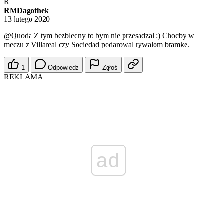
R
RMDagothek
13 lutego 2020
@Quoda
Z tym bezbledny to bym nie przesadzal :) Chocby w
meczu z Villareal czy Sociedad podarowal rywalom bramke.
1
Odpowiedz
Zgłoś
REKLAMA
ad