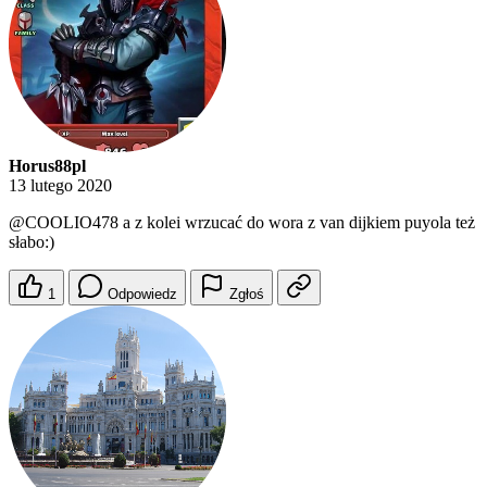
Horus88pl
13 lutego 2020
@COOLIO478
a z kolei wrzucać do wora z van dijkiem puyola też
słabo:)
1
Odpowiedz
Zgłoś