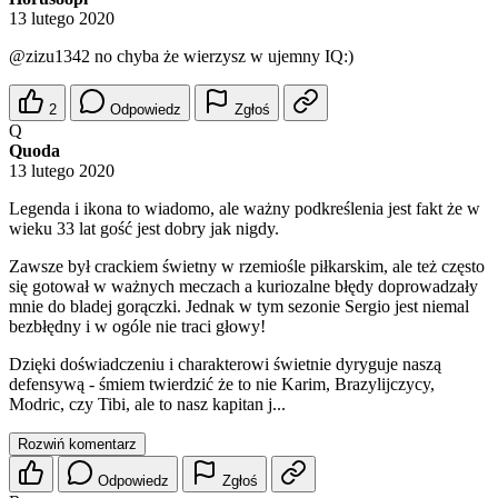
13 lutego 2020
@zizu1342
no chyba że wierzysz w ujemny IQ:)
2
Odpowiedz
Zgłoś
Q
Quoda
13 lutego 2020
Legenda i ikona to wiadomo, ale ważny podkreślenia jest fakt że w
wieku 33 lat gość jest dobry jak nigdy.
Zawsze był crackiem świetny w rzemiośle piłkarskim, ale też często
się gotował w ważnych meczach a kuriozalne błędy doprowadzały
mnie do bladej gorączki. Jednak w tym sezonie Sergio jest niemal
bezbłędny i w ogóle nie traci głowy!
Dzięki doświadczeniu i charakterowi świetnie dyryguje naszą
defensywą - śmiem twierdzić że to nie Karim, Brazylijczycy,
Modric, czy Tibi, ale to nasz kapitan j...
Rozwiń komentarz
Odpowiedz
Zgłoś