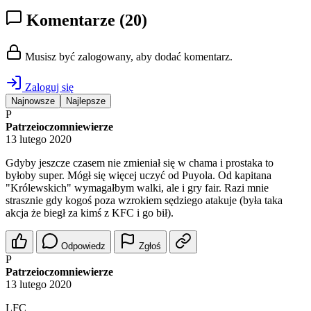
Komentarze
(20)
Musisz być zalogowany, aby dodać komentarz.
Zaloguj się
Najnowsze
Najlepsze
P
Patrzeioczomniewierze
13 lutego 2020
Gdyby jeszcze czasem nie zmieniał się w chama i prostaka to
byłoby super. Mógł się więcej uczyć od Puyola. Od kapitana
"Królewskich" wymagałbym walki, ale i gry fair. Razi mnie
strasznie gdy kogoś poza wzrokiem sędziego atakuje (była taka
akcja że biegł za kimś z KFC i go bił).
Odpowiedz
Zgłoś
P
Patrzeioczomniewierze
13 lutego 2020
LFC