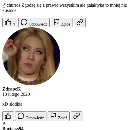
@churros
Zgodzę się z prawie wszystkim ale galaktyka to mniej niż
kosmos
4
Odpowiedz
Zgłoś
ZdrapeK
13 lutego 2020
xD slodkie
Odpowiedz
Zgłoś
B
Bartasss94