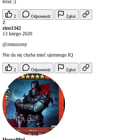
teraz ;)
2
Odpowiedz
Zgłoś
Z
zizu1342
13 lutego 2020
@zmuszony
Nie da się chyba mieć ujemnego IQ
2
Odpowiedz
Zgłoś
Horus88pl