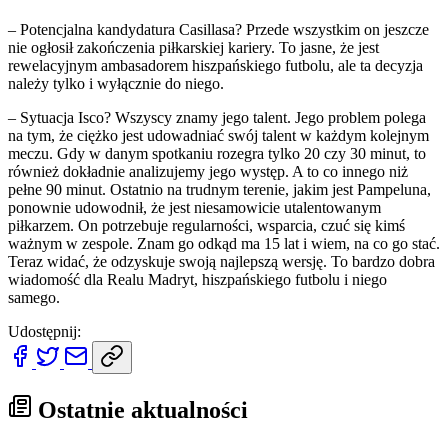
– Potencjalna kandydatura Casillasa? Przede wszystkim on jeszcze
nie ogłosił zakończenia piłkarskiej kariery. To jasne, że jest
rewelacyjnym ambasadorem hiszpańskiego futbolu, ale ta decyzja
należy tylko i wyłącznie do niego.
– Sytuacja Isco? Wszyscy znamy jego talent. Jego problem polega
na tym, że ciężko jest udowadniać swój talent w każdym kolejnym
meczu. Gdy w danym spotkaniu rozegra tylko 20 czy 30 minut, to
również dokładnie analizujemy jego występ. A to co innego niż
pełne 90 minut. Ostatnio na trudnym terenie, jakim jest Pampeluna,
ponownie udowodnił, że jest niesamowicie utalentowanym
piłkarzem. On potrzebuje regularności, wsparcia, czuć się kimś
ważnym w zespole. Znam go odkąd ma 15 lat i wiem, na co go stać.
Teraz widać, że odzyskuje swoją najlepszą wersję. To bardzo dobra
wiadomość dla Realu Madryt, hiszpańskiego futbolu i niego
samego.
Udostępnij:
Ostatnie aktualności