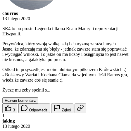
churros
13 lutego 2020
SR4 to po prostu Legenda i Ikona Realu Madryt i reprezentacji
Hiszpanii.
Przywódca, który swoją walką, siłą i charyzmą zaraża innych.
Jasne, że zdarzają mu się błędy - jednak zawsze stara się poprawiać
i wyciągać wnioski. To jakie on ma liczby i osiągnięcia to jest nawet
nie kosmos, a galaktyka po prostu.
Odkąd tu przyszedł jest moim ulubionym piłkarzem Królewskich :)
- Boiskowy Wariat i Kochana Ciamajda w jednym. Jeśli Ramos gra,
wiedz że zawsze coś się stanie ;).
Życzę mu żeby spełnił s...
Rozwiń komentarz
3
Odpowiedz
Zgłoś
J
jaking
13 lutego 2020