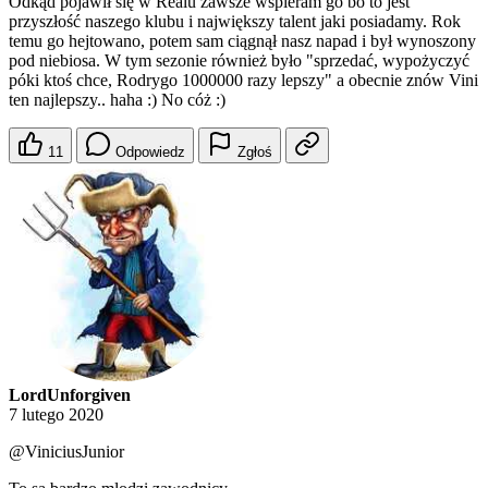
Odkąd pojawił się w Realu zawsze wspieram go bo to jest
przyszłość naszego klubu i największy talent jaki posiadamy. Rok
temu go hejtowano, potem sam ciągnął nasz napad i był wynoszony
pod niebiosa. W tym sezonie również było "sprzedać, wypożyczyć
póki ktoś chce, Rodrygo 1000000 razy lepszy" a obecnie znów Vini
ten najlepszy.. haha :) No cóż :)
11
Odpowiedz
Zgłoś
LordUnforgiven
7 lutego 2020
@ViniciusJunior