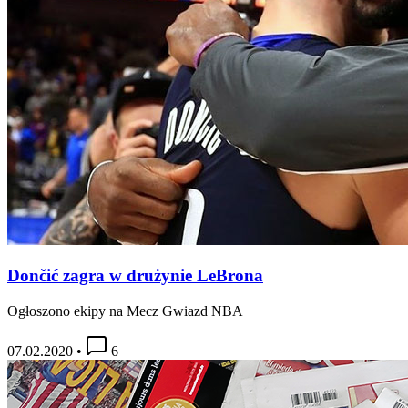
Dončić zagra w drużynie LeBrona
Ogłoszono ekipy na Mecz Gwiazd NBA
07.02.2020
•
6