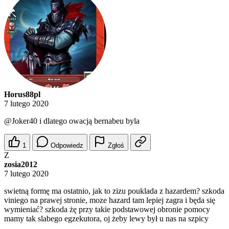
Horus88pl
7 lutego 2020
@Joker40
i dlatego owacją bernabeu byla
1
Odpowiedz
Zgłoś
Z
zosia2012
7 lutego 2020
swietną formę ma ostatnio, jak to zizu pouklada z hazardem? szkoda
viniego na prawej stronie, moze hazard tam lepiej zagra i będa się
wymieniać? szkoda żę przy takie podstawowej obronie pomocy
mamy tak slabego egzekutora, oj żeby lewy był u nas na szpicy