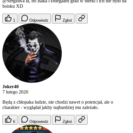
@SergioR4
ta, bo Isaka i Ødegaard grali w bierki i ich nie było na
boisku XD
1
Odpowiedz
Zgłoś
Joker40
7 lutego 2020
Będą z chłopaka ludzie, nie chodzi nawet o potencjał, ale o
charakter - wyglądał jakby najbardziej mu zależało.
6
Odpowiedz
Zgłoś