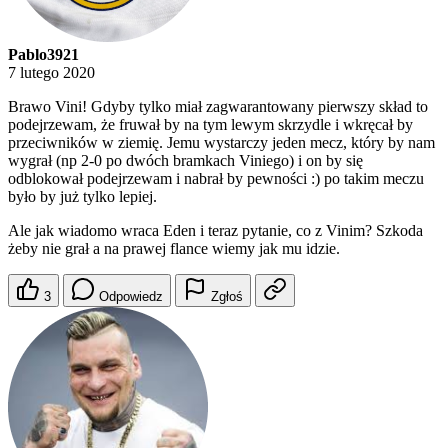
Pablo3921
7 lutego 2020
Brawo Vini! Gdyby tylko miał zagwarantowany pierwszy skład to
podejrzewam, że fruwał by na tym lewym skrzydle i wkręcał by
przeciwników w ziemię. Jemu wystarczy jeden mecz, który by nam
wygrał (np 2-0 po dwóch bramkach Viniego) i on by się
odblokował podejrzewam i nabrał by pewności :) po takim meczu
było by już tylko lepiej.
Ale jak wiadomo wraca Eden i teraz pytanie, co z Vinim? Szkoda
żeby nie grał a na prawej flance wiemy jak mu idzie.
3
Odpowiedz
Zgłoś