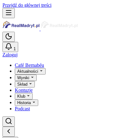
Przejdź do głównej treści
1
Zaloguj
Café Bernabéu
Aktualności
Wyniki
Skład
Kontuzje
Klub
Historia
Podcast