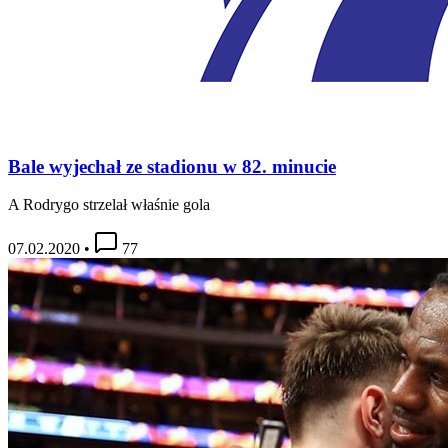
Bale wyjechał ze stadionu w 82. minucie
A Rodrygo strzelał właśnie gola
07.02.2020
•
77