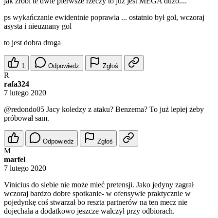
jak zrobi te dwie pierwsze rzeczy to już jest MEGA dużo....
ps wykańczanie ewidentnie poprawia ... ostatnio był gol, wczoraj
asysta i nieuznany gol
to jest dobra droga
1
Odpowiedz
Zgłoś
R
rafa324
7 lutego 2020
@redondo05
Jacy koledzy z ataku? Benzema? To już lepiej żeby
próbował sam.
Odpowiedz
Zgłoś
M
marfel
7 lutego 2020
Vinicius do siebie nie może mieć pretensji. Jako jedyny zagrał
wczoraj bardzo dobre spotkanie- w ofensywie praktycznie w
pojedynkę coś stwarzał bo reszta partnerów na ten mecz nie
dojechała a dodatkowo jeszcze walczył przy odbiorach.