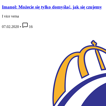
Imanol: Możecie się tylko domyślać, jak się czujemy
I vice versa
07.02.2020
•
16