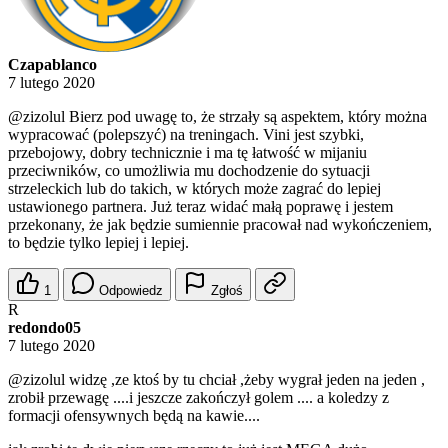
Czapablanco
7 lutego 2020
@zizolul
Bierz pod uwagę to, że strzały są aspektem, który można
wypracować (polepszyć) na treningach. Vini jest szybki,
przebojowy, dobry technicznie i ma tę łatwość w mijaniu
przeciwników, co umożliwia mu dochodzenie do sytuacji
strzeleckich lub do takich, w których może zagrać do lepiej
ustawionego partnera. Już teraz widać małą poprawę i jestem
przekonany, że jak będzie sumiennie pracował nad wykończeniem,
to będzie tylko lepiej i lepiej.
1
Odpowiedz
Zgłoś
R
redondo05
7 lutego 2020
@zizolul
widzę ,ze ktoś by tu chciał ,żeby wygrał jeden na jeden ,
zrobił przewagę ....i jeszcze zakończył golem .... a koledzy z
formacji ofensywnych będą na kawie....