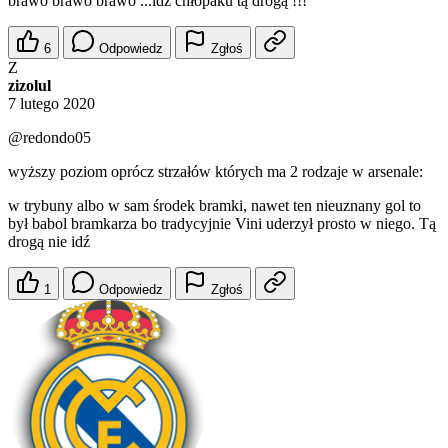
brawo brawo brawo ...idź chłopaku tą drogą !!!
6
Odpowiedz
Zgłoś
Z
zizolul
7 lutego 2020
@redondo05
wyższy poziom oprócz strzałów których ma 2 rodzaje w arsenale:
w trybuny albo w sam środek bramki, nawet ten nieuznany gol to
był babol bramkarza bo tradycyjnie Vini uderzył prosto w niego. Tą
drogą nie idź
1
Odpowiedz
Zgłoś