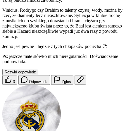
To są bardzo młodzi zawodnicy.
Vinicius, Rodrygo czy Brahim to talenty czystej wody, można by
rzec, że diamenty lecz nieoszlifowane. Sytuacja w klubie trochę
zmusiła ich do szybkiego dorastania i brania ciężaru gry
największego klubu świata przez to, że Baal jest cieniem samego
siebie a Hazard nieszczęśliwie wypadł już dwa razy z powodu
kontuzji.
Jedno jest pewne - będzie z tych chłopaków pociecha 🙂
Ps: jeszcze małe słówko nt ich nieregularności. Doświadczenie
podpowiada...
Rozwiń odpowiedź
3
Odpowiedz
Zgłoś