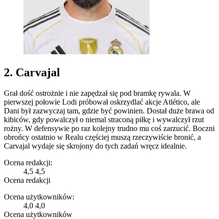
2. Carvajal
Grał dość ostrożnie i nie zapędzał się pod bramkę rywala. W
pierwszej połowie Lodi próbował oskrzydlać akcje Atlético, ale
Dani był zazwyczaj tam, gdzie być powinien. Dostał duże brawa od
kibiców, gdy powalczył o niemal straconą piłkę i wywalczył rzut
rożny. W defensywie po raz kolejny trudno mu coś zarzucić. Boczni
obrońcy ostatnio w Realu częściej muszą rzeczywiście bronić, a
Carvajal wydaje się skrojony do tych zadań wręcz idealnie.
Ocena redakcji:
4,5
4,5
Ocena redakcji
Ocena użytkowników:
4,0
4,0
Ocena użytkowników