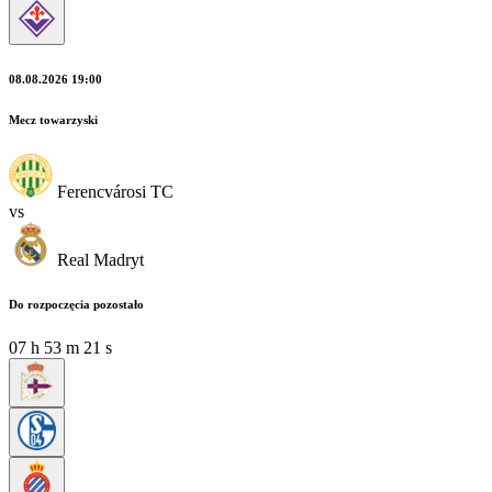
08.08.2026 19:00
Mecz towarzyski
Ferencvárosi TC
vs
Real Madryt
Do rozpoczęcia pozostało
07
h
53
m
20
s