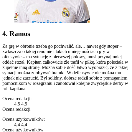
4. Ramos
Za grę w obronie trzeba go pochwalić, ale… nawet gdy stoper –
zwłaszcza o takiej renomie i takich umiejętnościach gry w
ofensywie – ma sytuację z pierwszej połowy, musi przynajmniej
oddać strzał. Kapitan całkowicie źle trafił w piłkę, która poleciała w
zupełnie inną stronę. Można sobie dość łatwo wyobrazić, że z takiej
sytuacji można zdobywać bramki. W defensywie nie można mu
jednak nic zarzucić. Był solidny, dobrze radził sobie z pomaganiem
pomocnikom w rozegraniu i zanotował kolejne zwycięskie derby w
roli kapitana.
Ocena redakcji:
4,5
4,5
Ocena redakcji
Ocena użytkowników:
4,4
4,4
Ocena użytkowników