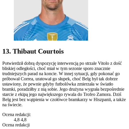
13. Thibaut Courtois
Potwierdził dobrą dyspozycję interwencją po strzale Vitolo z dość
bliskiej odległości, choć miał w tym sezonie sporo znacznie
trudniejszych parad na koncie. W innej sytuacji, gdy pokonać go
próbował Correa, uratował go słupek, choć Belg był tak dobrze
ustawiony, że pewnie gdyby futbolówka zmierzała w światło
bramki, poradziłby z nią sobie. Jego drużyna wygrała bezpośrednie
starcie z ekipą jego największego rywala do Trofeo Zamora. Dziś
Belg jest bez wątpienia w czołówce bramkarzy w Hiszpanii, a także
na świecie.
Ocena redakcji:
4,8
4,8
Ocena redakcji