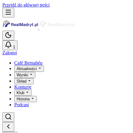
Przejdź do głównej treści
1
Zaloguj
Café Bernabéu
Aktualności
Wyniki
Skład
Kontuzje
Klub
Historia
Podcast