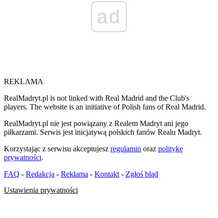
ad
REKLAMA
RealMadryt.pl is not linked with Real Madrid and the Club's
players. The website is an initiative of Polish fans of Real Madrid.
RealMadryt.pl nie jest powiązany z Realem Madryt ani jego
piłkarzami. Serwis jest inicjatywą polskich fanów Realu Madryt.
Korzystając z serwisu akceptujesz
regulamin
oraz
politykę
prywatności
.
FAQ
-
Redakcja
-
Reklama
-
Kontakt
-
Zgłoś błąd
Ustawienia prywatności