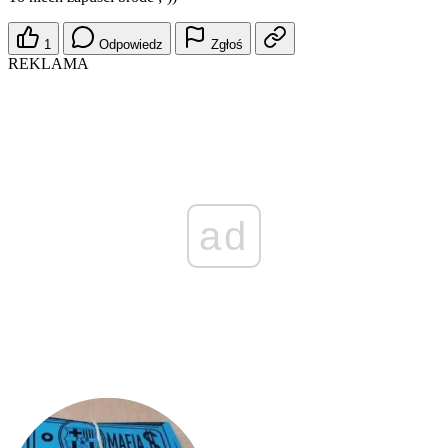
1
Odpowiedz
Zgłoś
REKLAMA
ad