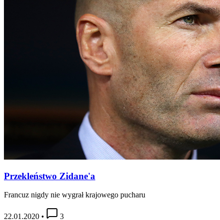
Przekleństwo Zidane'a
Francuz nigdy nie wygrał krajowego pucharu
22.01.2020
•
3