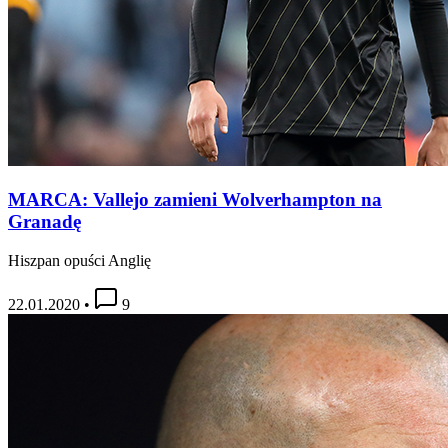
MARCA: Vallejo zamieni Wolverhampton na
Granadę
Hiszpan opuści Anglię
22.01.2020
•
9