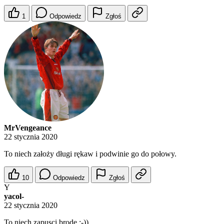
1
Odpowiedz
Zgłoś
MrVengeance
22 stycznia 2020
To niech założy długi rękaw i podwinie go do połowy.
10
Odpowiedz
Zgłoś
Y
yacol-
22 stycznia 2020
To niech zapusci brode ;-))