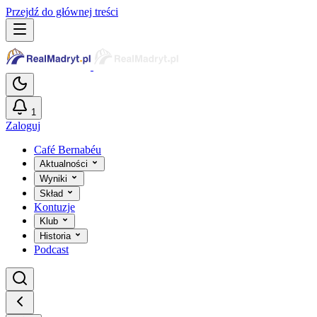
Przejdź do głównej treści
1
Zaloguj
Café Bernabéu
Aktualności
Wyniki
Skład
Kontuzje
Klub
Historia
Podcast