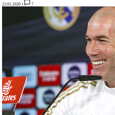
22.01.2020
•
7