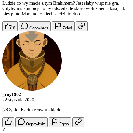
Ludzie co wy macie z tym Brahimem? Jest słaby więc nie gra.
Gdyby miał ambicje to by odszedł ale skoro woli zbierać kasę jak
pies pluto Mariano to niech siedzi, trudno.
8
Odpowiedz
Zgłoś
_ray1902
22 stycznia 2020
@CyklonKarim
grow up kiddo
Odpowiedz
Zgłoś
Z