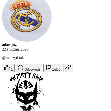
adamjnz
22 stycznia 2020
@mattzyd
tak
1
Odpowiedz
Zgłoś