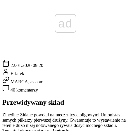
ad
22.01.2020 09:20
ElJarek
MARCA, as.com
40 komentarzy
Przewidywany skład
Zinédine Zidane powołał na mecz z trzecioligowymi Unionistas
samych piłkarzy pierwszej drużyny. Gwarantuje to wystawienie na
terenie dużo niżej notowanego rywala dosyć mocnego składu.
Ten artykuł przeczytasz w
2 minuty.