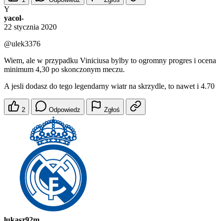
Y
yacol-
22 stycznia 2020
@ulek3376
Wiem, ale w przypadku Viniciusa bylby to ogromny progres i ocena
minimum 4,30 po skonczonym meczu.
A jesli dodasz do tego legendarny wiatr na skrzydle, to nawet i 4.70
2
Odpowiedz
Zgłoś
lukasz92m