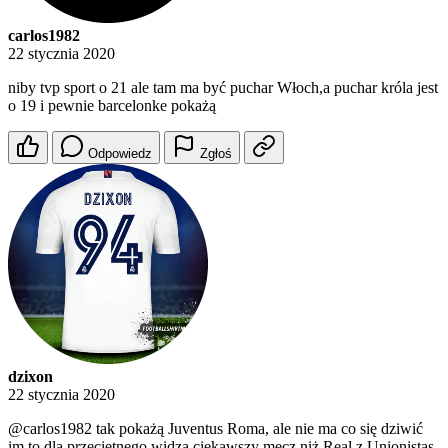
carlos1982
22 stycznia 2020
niby tvp sport o 21 ale tam ma być puchar Włoch,a puchar króla jest
o 19 i pewnie barcelonke pokażą
Odpowiedz
Zgłoś
dzixon
22 stycznia 2020
@carlos1982
tak pokażą Juventus Roma, ale nie ma co się dziwić
im to dla przeciętnego widza ciekawszy mecz niż Real z Unionistas.