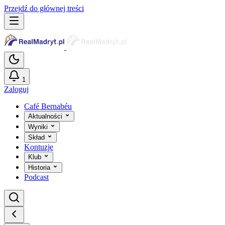
Przejdź do głównej treści
1
Zaloguj
Café Bernabéu
Aktualności
Wyniki
Skład
Kontuzje
Klub
Historia
Podcast