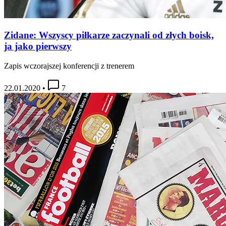
Zidane: Wszyscy piłkarze zaczynali od złych boisk,
ja jako pierwszy
Zapis wczorajszej konferencji z trenerem
22.01.2020
•
7