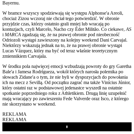
Bayernu.
W bramce wszyscy spodziewają się występu Alphonse'a Areoli,
chociaż Zizou wczoraj nie chciał tego potwierdzić. W obronie
przyjdzie czas, którzy ostatnio grali mniej lub wracają po
kontuzjach, czyli Marcelo, Nacho czy Éder Militão. Co ciekawe,
AS
i
MARCA
zgadzają się, że na prawej obronie pod nieobecność
Odriozoli wystąpi zawieszony na kolejny weekend Dani Carvajal.
Niektórzy wskazują jednak na to, że na prawej obronie wystąpi
Lucas Vázquez, który ma być od teraz właśnie teoretycznym
zmiennikiem Carvajala.
W środku pola najwięcej emocji wzbudzają powroty do gry Garetha
Bale'a i Jamesa Rodrígueza, wokół których narosła polemika po
słowach Zidane'a o tym, że nie byli w dyspozycjach do powołania
ich na mecz z Sevillą. Od początku zagrać ma także Vinícius Júnior,
który ostatni raz w podstawowej jedenastce wyszedł na ostatnie
spotkanie poprzedniego roku z Athletikiem. Drugą linię uzupełnić
mają wracający po zawieszeniu Fede Valverde oraz Isco, z którego
nie skorzystano w weekend.
REKLAMA
REKLAMA
Play