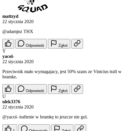
mattzyd
22 stycznia 2020
@adamjnz
THX
Odpowiedz
Zgłoś
Y
yacol-
22 stycznia 2020
Przeciwnik mało wymagajacy, jest 50% szans ze Vinicius trafi w
bramke.
Odpowiedz
Zgłoś
U
ulek3376
22 stycznia 2020
@yacol-
trafienie w bramkę to jeszcze nie gol.
1
Odpowiedz
Zgłoś