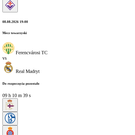
08.08.2026 19:00
Mecz towarzyski
Ferencvárosi TC
vs
Real Madryt
Do rozpoczęcia pozostało
09
h
10
m
37
s