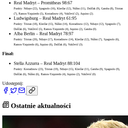
Real Madryt – Promitheas 98:67
Punkty: Ndiaye (22), Spagnolo (16), Klavžar (12), Núñez (11),
Duščak (9), Garuba (8), Tristan
(7), Ramos-Yzquierdo (5), Kostadinow (4), Vukčević (2), Aquino (2).
Ludwigsburg – Real Madryt 61:95
Punkty: Tristan (18), Klavžar (15), Núñez (14),
Kostadinow (12),
Ndiaye (12), Spagnolo (7),
Duščak (6), Vukčević (5), Ramos-Yzquierdo (4), Aquino (2), Garuba (0).
Alba Berlin – Real Madryt 78:97
Punkty: Tristan (20), Ndiaye (17), Kostadinow (14), Klavžar (12), Núñez (7),
Spagnolo (6),
Ramos-Yzquierdo (6), Aquino (6), Duščak (6), Vukčević (3).
Finał:
Stella Azzurra – Real Madryt 88:104
Punkty: Kostadinow (23), Tristan (19), Ndiaye (15), Klavžar (11), Garuba (9), Spagnolo (9),
Duščak (6), Núñez (6),
Ramos-Yzquierdo (4), Aquino (2), Vukčević (0).
Udostępnij:
Ostatnie aktualności