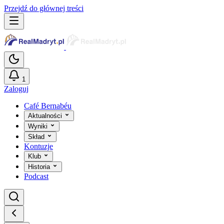
Przejdź do głównej treści
1
Zaloguj
Café Bernabéu
Aktualności
Wyniki
Skład
Kontuzje
Klub
Historia
Podcast