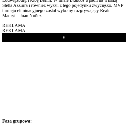
Ludwigsburg i Albę Berlin. W finale
Blancos
wpadli na włoską
Stella Azzurra i również wyszli z tego pojedynku zwycięsko. MVP
turnieju eliminacyjnego został wybrany rozgrywający Realu
Madryt – Juan Núñez.
REKLAMA
REKLAMA
Play
Faza grupowa: