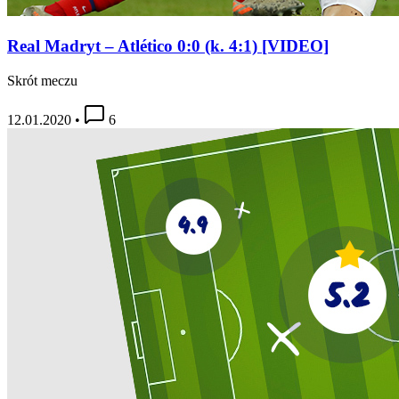
Real Madryt – Atlético 0:0 (k. 4:1) [VIDEO]
Skrót meczu
12.01.2020
•
6