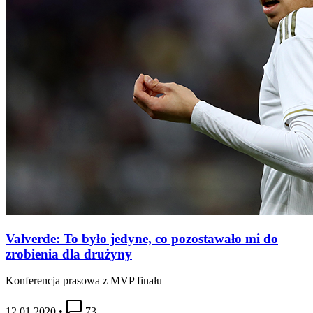
Valverde: To było jedyne, co pozostawało mi do
zrobienia dla drużyny
Konferencja prasowa z MVP finału
12.01.2020
•
73