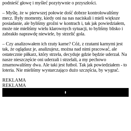
podnieść głowę i myśleć pozytywnie o przyszłości.
– Myślę, że w pierwszej połowie dość dobrze kontrolowaliśmy
mecz. Były momenty, kiedy oni na nas naciskali i mieli większe
posiadanie, ale byliśmy groźni w kontrach i, tak jak powiedziałem,
może nie mieliśmy wielu klarownych sytuacji, to byliśmy blisko i
zabrakło naprawdę niewiele, by strzelić gola.
– Czy analizowałem ich rzuty karne? Cóż, z rzutami karnymi jest
tak, że oglądasz je, analizujesz, można nad nimi pracować, ale
ostatecznie piłkarz, który strzela, decyduje gdzie będzie uderzał. Na
nasze nieszczęście oni uderzali i strzelali, a my pechowo
zmarnowaliśmy dwa. Ale taki jest futbol. Tak jak powiedziałem - to
loteria. Nie mieliśmy wystarczająco dużo szczęścia, by wygrać.
REKLAMA
REKLAMA
Play