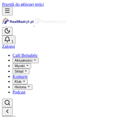
Przejdź do głównej treści
1
Zaloguj
Café Bernabéu
Aktualności
Wyniki
Skład
Kontuzje
Klub
Historia
Podcast