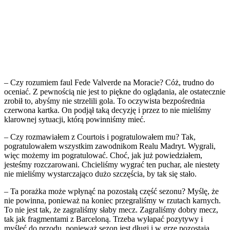
– Czy rozumiem faul Fede Valverde na Moracie? Cóż, trudno do
oceniać. Z pewnością nie jest to piękne do oglądania, ale ostatecznie
zrobił to, abyśmy nie strzelili gola. To oczywista bezpośrednia
czerwona kartka. On podjął taką decyzję i przez to nie mieliśmy
klarownej sytuacji, którą powinniśmy mieć.
– Czy rozmawiałem z Courtois i pogratulowałem mu? Tak,
pogratulowałem wszystkim zawodnikom Realu Madryt. Wygrali,
więc możemy im pogratulować. Choć, jak już powiedziałem,
jesteśmy rozczarowani. Chcieliśmy wygrać ten puchar, ale niestety
nie mieliśmy wystarczająco dużo szczęścia, by tak się stało.
– Ta porażka może wpłynąć na pozostałą część sezonu? Myślę, że
nie powinna, ponieważ na koniec przegraliśmy w rzutach karnych.
To nie jest tak, że zagraliśmy słaby mecz. Zagraliśmy dobry mecz,
tak jak fragmentami z Barceloną. Trzeba wyłapać pozytywy i
myśleć do przodu, ponieważ sezon jest długi i w grze pozostają