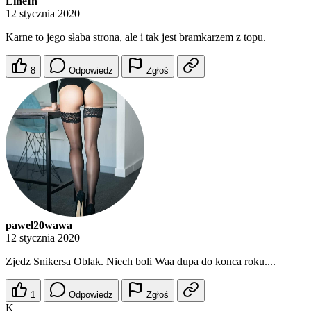
LineIn
12 stycznia 2020
Karne to jego słaba strona, ale i tak jest bramkarzem z topu.
8
Odpowiedz
Zgłoś
pawel20wawa
12 stycznia 2020
Zjedz Snikersa Oblak. Niech boli Waa dupa do konca roku....
1
Odpowiedz
Zgłoś
K