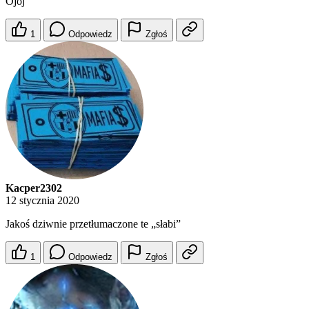
Ojoj
1
Odpowiedz
Zgłoś
Kacper2302
12 stycznia 2020
Jakoś dziwnie przetłumaczone te „słabi”
1
Odpowiedz
Zgłoś