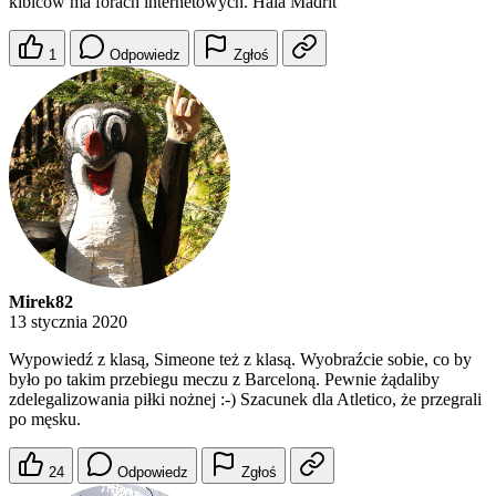
kibiców ma forach internetowych. Hala Madrit
1
Odpowiedz
Zgłoś
Mirek82
13 stycznia 2020
Wypowiedź z klasą, Simeone też z klasą. Wyobraźcie sobie, co by
było po takim przebiegu meczu z Barceloną. Pewnie żądaliby
zdelegalizowania piłki nożnej :-) Szacunek dla Atletico, że przegrali
po męsku.
24
Odpowiedz
Zgłoś