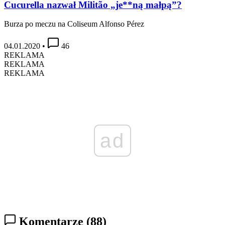
Cucurella nazwał Militão „je**ną małpą”?
Burza po meczu na Coliseum Alfonso Pérez
04.01.2020
•
46
REKLAMA
REKLAMA
REKLAMA
ad
Komentarze
(88)