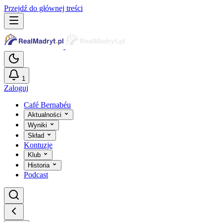
Przejdź do głównej treści
1
Zaloguj
Café Bernabéu
Aktualności
Wyniki
Skład
Kontuzje
Klub
Historia
Podcast