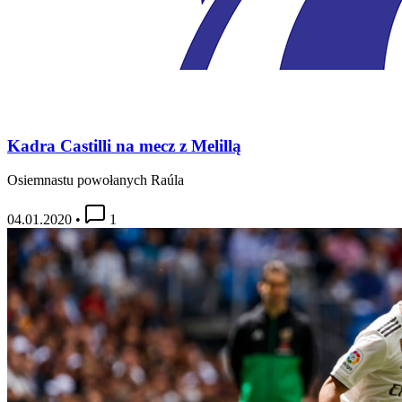
Kadra Castilli na mecz z Melillą
Osiemnastu powołanych Raúla
04.01.2020
•
1