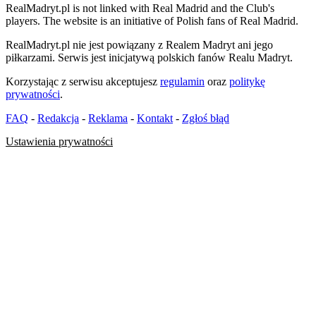
RealMadryt.pl is not linked with Real Madrid and the Club's
players. The website is an initiative of Polish fans of Real Madrid.
RealMadryt.pl nie jest powiązany z Realem Madryt ani jego
piłkarzami. Serwis jest inicjatywą polskich fanów Realu Madryt.
Korzystając z serwisu akceptujesz
regulamin
oraz
politykę
prywatności
.
FAQ
-
Redakcja
-
Reklama
-
Kontakt
-
Zgłoś błąd
Ustawienia prywatności