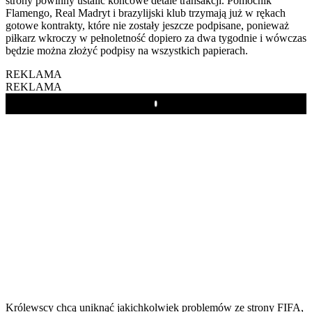
strony powinny ustalić końcowe detale transakcji. Pomocnik
Flamengo, Real Madryt i brazylijski klub trzymają już w rękach
gotowe kontrakty, które nie zostały jeszcze podpisane, ponieważ
piłkarz wkroczy w pełnoletność dopiero za dwa tygodnie i wówczas
będzie można złożyć podpisy na wszystkich papierach.
REKLAMA
REKLAMA
Play
Królewscy chcą uniknąć jakichkolwiek problemów ze strony FIFA,