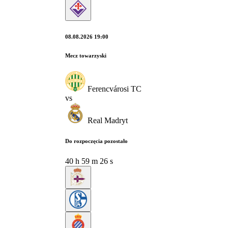
08.08.2026 19:00
Mecz towarzyski
Ferencvárosi TC
vs
Real Madryt
Do rozpoczęcia pozostało
40
h
59
m
25
s