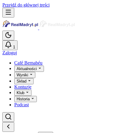
Przejdź do głównej treści
1
Zaloguj
Café Bernabéu
Aktualności
Wyniki
Skład
Kontuzje
Klub
Historia
Podcast