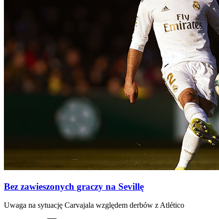
Bez zawieszonych graczy na Sevillę
Uwaga na sytuację Carvajala względem derbów z Atlético