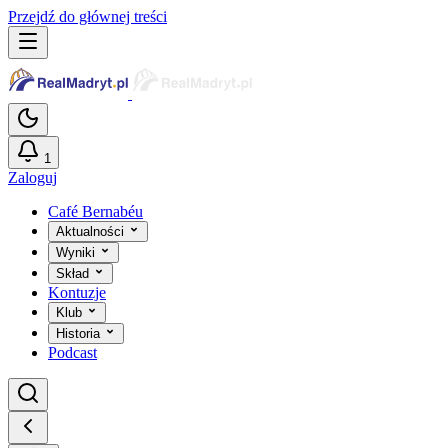
Przejdź do głównej treści
1
Zaloguj
Café Bernabéu
Aktualności
Wyniki
Skład
Kontuzje
Klub
Historia
Podcast