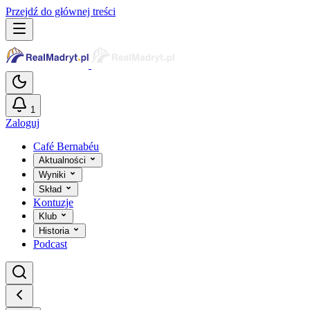
Przejdź do głównej treści
1
Zaloguj
Café Bernabéu
Aktualności
Wyniki
Skład
Kontuzje
Klub
Historia
Podcast