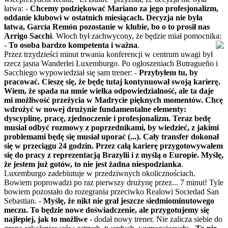
łatwa: -
Chcemy podziękować Mariano za jego profesjonalizm,
oddanie klubowi w ostatnich miesiącach. Decyzja nie była
łatwa, García Remón pozostanie w klubie, bo o to prosił nas
Arrigo Sacchi
. Włoch był zachwycony, że będzie miał pomocnika:
-
To osoba bardzo kompetenta i ważna
.
Przez trzydzieści minut trwania konferencji w centrum uwagi był
rzecz jasna Wanderlei Luxemburgo. Po ogłoszeniach Butragueño i
Sacchiego wypowiedział się sam trener: -
Przybyłem tu, by
pracować. Cieszę się, że będę tutaj kontynuował swoją karierę.
Wiem, że spada na mnie wielka odpowiedzialność, ale ta daje
mi możliwość przeżycia w Madrycie pięknych momentów. Chcę
wdrożyć w nowej drużynie fundamentalne elementy:
dyscyplinę, pracę, zjednoczenie i profesjonalizm. Teraz bedę
musiał odbyć rozmowy z poprzednikami, by wiedzieć, z jakimi
problemami będę się musiał uporać (...). Cały transfer dokonał
się w przeciągu 24 godzin. Przez całą karierę przygotowywałem
się do pracy z reprezentacją Brazylii i z myślą o Europie. Myślę,
że jestem już gotów, to nie jest żadna niespodzianka
.
Luxemburgo zadebiutuje w przedziwnych okolicznościach.
Bowiem poprowadzi po raz pierwszy drużynę przez... 7 minut! Tyle
bowiem pozostało do rozegrania przeciwko Realowi Sociedad San
Sebastian. -
Myślę, że nikt nie grał jeszcze siedmiominutowego
meczu. To będzie nowe doświadczenie, ale przygotujemy się
najlepiej, jak to możliwe
- dodał nowy trener. Nie zalicza siebie do