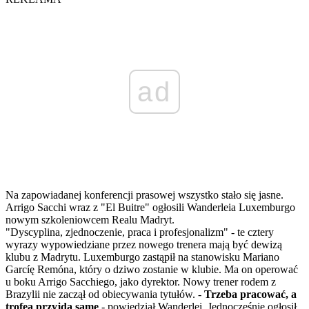
ad
Na zapowiadanej konferencji prasowej wszystko stało się jasne.
Arrigo Sacchi wraz z "El Buitre" ogłosili Wanderleia Luxemburgo
nowym szkoleniowcem Realu Madryt.
"Dyscyplina, zjednoczenie, praca i profesjonalizm" - te cztery
wyrazy wypowiedziane przez nowego trenera mają być dewizą
klubu z Madrytu. Luxemburgo zastąpił na stanowisku Mariano
Garcíę Remóna, który o dziwo zostanie w klubie. Ma on operować
u boku Arrigo Sacchiego, jako dyrektor. Nowy trener rodem z
Brazylii nie zaczął od obiecywania tytułów. -
Trzeba pracować, a
trofea przyjdą same
- powiedział Wanderlei. Jednocześnie ogłosił