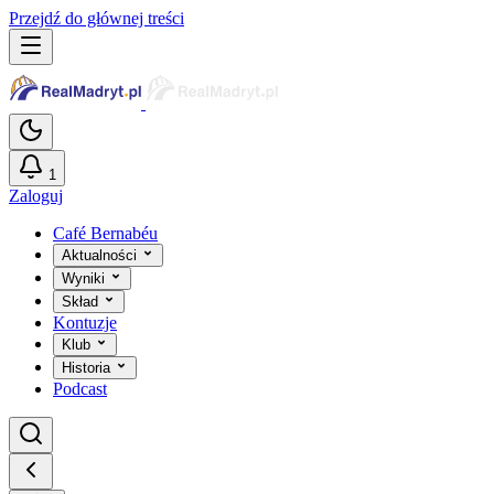
Przejdź do głównej treści
1
Zaloguj
Café Bernabéu
Aktualności
Wyniki
Skład
Kontuzje
Klub
Historia
Podcast