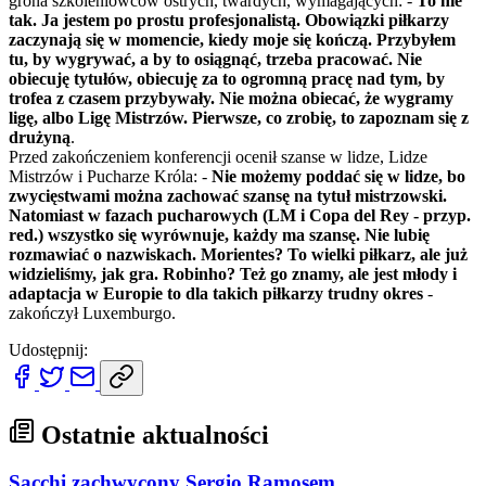
grona szkoleniowców ostrych, twardych, wymagających: -
To nie
tak. Ja jestem po prostu profesjonalistą. Obowiązki piłkarzy
zaczynają się w momencie, kiedy moje się kończą. Przybyłem
tu, by wygrywać, a by to osiągnąć, trzeba pracować. Nie
obiecuję tytułów, obiecuję za to ogromną pracę nad tym, by
trofea z czasem przybywały. Nie można obiecać, że wygramy
ligę, albo Ligę Mistrzów. Pierwsze, co zrobię, to zapoznam się z
drużyną
.
Przed zakończeniem konferencji ocenił szanse w lidze, Lidze
Mistrzów i Pucharze Króla: -
Nie możemy poddać się w lidze, bo
zwycięstwami można zachować szansę na tytuł mistrzowski.
Natomiast w fazach pucharowych (LM i Copa del Rey - przyp.
red.) wszystko się wyrównuje, każdy ma szansę. Nie lubię
rozmawiać o nazwiskach. Morientes? To wielki piłkarz, ale już
widzieliśmy, jak gra. Robinho? Też go znamy, ale jest młody i
adaptacja w Europie to dla takich piłkarzy trudny okres
-
zakończył Luxemburgo.
Udostępnij:
Ostatnie aktualności
Sacchi zachwycony Sergio Ramosem