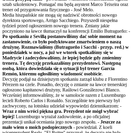
sztab szkoleniowy. Pomagać mu będą asystent Marco Teixeira oraz
trener od przygotowania fizycznego - José Melo.
Media hiszpańskie nie mogą się nadziwić obrotności nowego
dyrektora sportowego, Arrigo Sacchiego. Przyszedł niespełna
tydzień przed ogłoszeniem nowego trenera. Zmiany jakie
poczyniono na ławce tłumaczył na konferencji Emilio Butragueño: -
Po spotkaniu z Sevillą postanowiliśmy dać sobie moment na
zastanowienie, co było podyktowane zmartwieniem o naszą
drużynę. Rozmawialiśmy (Butragueño i Sacchi - przyp. red.) w
poniedziałek w nocy, a już we wtorek spotkaliśmy się w
Madrycie i zadecydowaliśmy, że lepiej będzie gdy zmienimy
trenera. Tę decyzję przekazaliśmy prezydentowi. Następną
osobą, która dowiedziała się o sytuacji był trener García
Remón, któremu ogłosiliśmy wiadomość osobiście
.
Decyzję podjął na dzisiejszym spotkaniu zarząd klubu z Florentino
Pérezem na czele. Ponadto, decyzję o zmianie na ławce trenerskiej
ogłoszono kapitanowi drużyny, Raúlowi Gonzálezowi Blanco.
Wcześniej informowaliśmy, że w samolocie razem z Luxemburgo
lecieli Roberto Carlos i Ronaldo. Szczególnie ten pierwszy był
zachwycony, na lotnisku udzielał wypowiedzi dziennikarzom: -
Wraz z nim wróci piękna gra. Prezydent nie mógł wybrać
lepiej!
Luxemburgo wyrażał zadowolenie, a po oficjalnej
prezentacji unikał oceniania jego nowego zespołu. -
Jeszcze za
mało wiem o moich podopiecznych
- powiedział. Z koeli
wiceprezydent Realu, "El Buitre" przyznał, że decyzja nie była