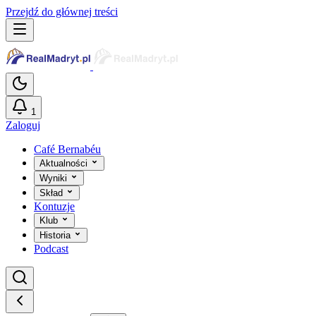
Przejdź do głównej treści
1
Zaloguj
Café Bernabéu
Aktualności
Wyniki
Skład
Kontuzje
Klub
Historia
Podcast