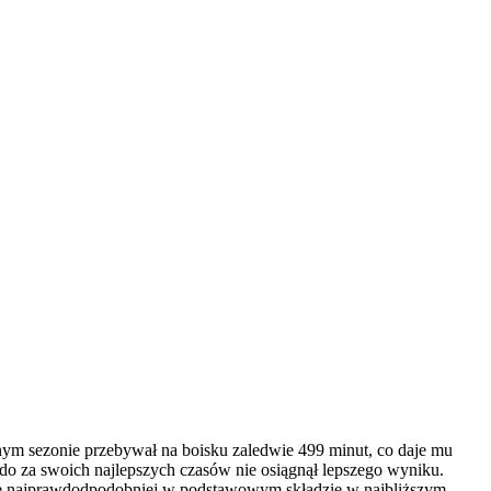
cnym sezonie przebywał na boisku zaledwie 499 minut, co daje mu
aldo za swoich najlepszych czasów nie osiągnął lepszego wyniku.
zie najprawdodpodobniej w podstawowym składzie w najbliższym