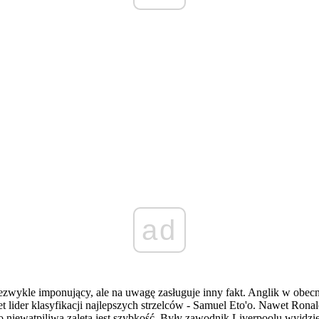
ad
niezwykle imponujący, ale na uwagę zasługuje inny fakt. Anglik w obe
et lider klasyfikacji najlepszych strzelców - Samuel Eto'o. Nawet Ron
 niewątpiliwą zaletą jest szybkość. Były zawodnik Liverpoolu wyjd