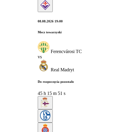
08.08.2026 19:00
Mecz towarzyski
Ferencvárosi TC
vs
Real Madryt
Do rozpoczęcia pozostało
45
h
15
m
50
s