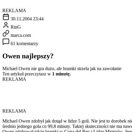
REKLAMA
30.11.2004 23:44
RinG
marca.com
61 komentarzy
Owen najlepszy?
Michael Owen nie gra dużo, ale bramki strzela jak na zawołanie
Ten artykuł przeczytasz w
1 minutę.
REKLAMA
REKLAMA
Michael Owen zdobył jak dotąd w lidze 5 goli. Nie jest to dorobek 
średnio jednego gola co 99,8 minuty. Takiej skuteczności nie ma naw
Owen zdobywał także bramki w Copa del Rey i Lidze Mistrzów. Jego