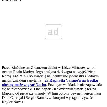
ad
Przed Zinédine'em Zidane'em debiut w Lidze Mistrzów w roli
trenera Realu Madryt. Jego drużyna dziś zagra na wyjeździe z
Romą.
MARCA
i
AS
stawiają na identyczne jedenastki z jednym
małym znakiem zapytania –
za Raphaëla Varane'a na środku
obrony może zagrać Nacho
. Poza tym w składzie nie zapowiada
się na niespodzianki. Oba największe dzienniki stawiają też na
Marcelo od pierwszej minuty. W linii obrony pewne miejsca mają
Dani Carvajal i Sergio Ramos, za którymi wystąpi oczywiście
Keylor Navas.