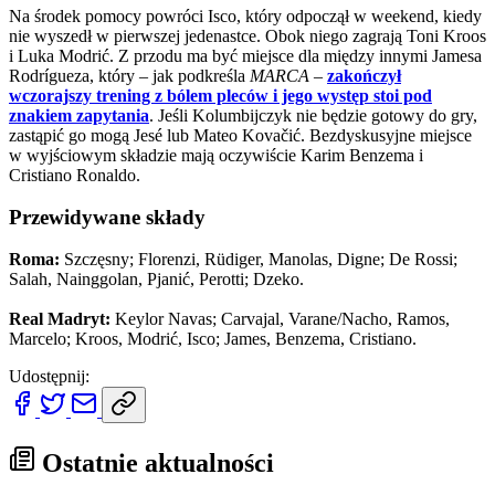
Na środek pomocy powróci Isco, który odpoczął w weekend, kiedy
nie wyszedł w pierwszej jedenastce. Obok niego zagrają Toni Kroos
i Luka Modrić. Z przodu ma być miejsce dla między innymi Jamesa
Rodrígueza, który – jak podkreśla
MARCA
–
zakończył
wczorajszy trening z bólem pleców i jego występ stoi pod
znakiem zapytania
. Jeśli Kolumbijczyk nie będzie gotowy do gry,
zastąpić go mogą Jesé lub Mateo Kovačić. Bezdyskusyjne miejsce
w wyjściowym składzie mają oczywiście Karim Benzema i
Cristiano Ronaldo.
Przewidywane składy
Roma:
Szczęsny; Florenzi, Rüdiger, Manolas, Digne; De Rossi;
Salah, Nainggolan, Pjanić, Perotti; Dzeko.
Real Madryt:
Keylor Navas; Carvajal, Varane/Nacho, Ramos,
Marcelo; Kroos, Modrić, Isco; James, Benzema, Cristiano.
Udostępnij:
Ostatnie aktualności