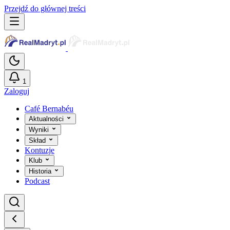
Przejdź do głównej treści
1
Zaloguj
Café Bernabéu
Aktualności
Wyniki
Skład
Kontuzje
Klub
Historia
Podcast