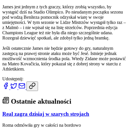
James jest jednym z tych graczy, którzy zrobią wszystko, by
wystąpić dziś na Stadio Olimpico. Po nieudanym początku sezonu
pod wodzą Beníteza pomocnik odzyskał wiarę w swoje
umiejętności. W tym sezonie w Lidze Mistrzów wystąpił tylko raz –
z Malmö – i nie wpisał się na listę strzelców. Poprzednia edycja
Champions League też nie była dla niego szczególnie udana.
Rozegrał dziewięć spotkań, ale zdobył tylko jedną bramkę.
Jeśli ostatecznie James nie będzie gotowy do gry, naturalnym
zastępcą na prawej stronie ataku może być Jesé. Istnieje jednak
możliwość wzmocnienia środka pola. Wtedy Zidane może postawić
na Mateo Kovačicia, który pokazał się z dobrej strony w starciu z
Athletikiem.
Udostępnij:
Ostatnie aktualności
Real zagra dzisiaj w szarych strojach
Roma odmówiła gry w całości na bordowo