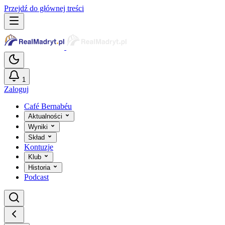
Przejdź do głównej treści
1
Zaloguj
Café Bernabéu
Aktualności
Wyniki
Skład
Kontuzje
Klub
Historia
Podcast