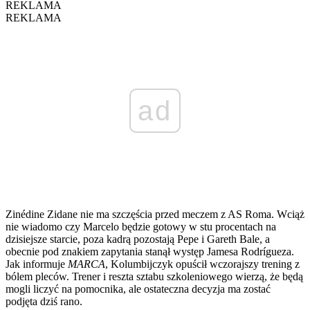
REKLAMA
REKLAMA
ad
Zinédine Zidane nie ma szczęścia przed meczem z AS Roma. Wciąż
nie wiadomo czy Marcelo będzie gotowy w stu procentach na
dzisiejsze starcie, poza kadrą pozostają Pepe i Gareth Bale, a
obecnie pod znakiem zapytania stanął występ Jamesa Rodrígueza.
Jak informuje
MARCA
, Kolumbijczyk opuścił wczorajszy trening z
bólem pleców. Trener i reszta sztabu szkoleniowego wierzą, że będą
mogli liczyć na pomocnika, ale ostateczna decyzja ma zostać
podjęta dziś rano.