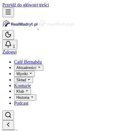
Przejdź do głównej treści
1
Zaloguj
Café Bernabéu
Aktualności
Wyniki
Skład
Kontuzje
Klub
Historia
Podcast