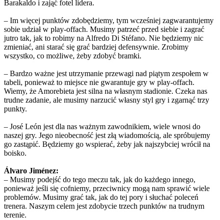
Barakaldo i zająć fotel lidera.
– Im więcej punktów zdobędziemy, tym wcześniej zagwarantujemy
sobie udział w play-offach. Musimy patrzeć przed siebie i zagrać
jutro tak, jak to robimy na Alfredo Di Stéfano. Nie będziemy nic
zmieniać, ani starać się grać bardziej defensywnie. Zrobimy
wszystko, co możliwe, żeby zdobyć bramki.
– Bardzo ważne jest utrzymanie przewagi nad piątym zespołem w
tabeli, ponieważ to miejsce nie gwarantuje gry w play-offach.
Wiemy, że Amorebieta jest silna na własnym stadionie. Czeka nas
trudne zadanie, ale musimy narzucić własny styl gry i zgarnąć trzy
punkty.
– José León jest dla nas ważnym zawodnikiem, wiele wnosi do
naszej gry. Jego nieobecność jest złą wiadomością, ale spróbujemy
go zastąpić. Będziemy go wspierać, żeby jak najszybciej wrócił na
boisko.
Álvaro Jiménez:
– Musimy podejść do tego meczu tak, jak do każdego innego,
ponieważ jeśli się cofniemy, przeciwnicy mogą nam sprawić wiele
problemów. Musimy grać tak, jak do tej pory i słuchać poleceń
trenera. Naszym celem jest zdobycie trzech punktów na trudnym
terenie.