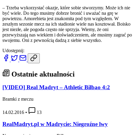
– Trzeba wykorzystać okazje, które sobie stworzymy. Może ich nie
być wiele. Do tego musimy dobrze bronić i uważać na grę w
powietrzu. Amorebieta jest znakomita pod tym względem. W
zeszłym sezonie mecz na ich stadionie wiele nas kosztował. Boisko
jest niezłe, ale pogoda często nie sprzyja. Wiemy, że oni
przewyższają nas wiekiem i doświadczeniem, ale musimy zagrać po
swojemu. Oni z pewnością dadzą z siebie wszystko.
Udostępnij:
Ostatnie aktualności
[VIDEO] Real Madryt – Athletic Bilbao 4:2
Bramki z meczu
14.02.2016
•
13
RealMadryt.pl w Madrycie: Niegroźne lwy