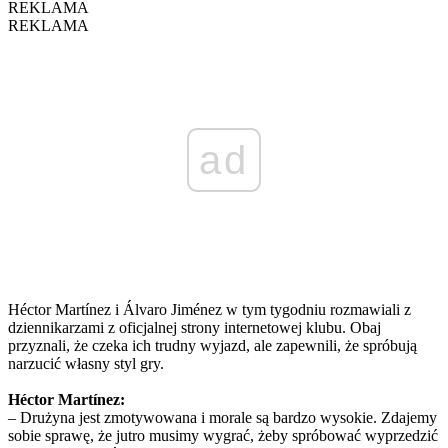
REKLAMA
REKLAMA
ad
Héctor Martínez i Álvaro Jiménez w tym tygodniu rozmawiali z
dziennikarzami z oficjalnej strony internetowej klubu. Obaj
przyznali, że czeka ich trudny wyjazd, ale zapewnili, że spróbują
narzucić własny styl gry.
Héctor Martínez:
– Drużyna jest zmotywowana i morale są bardzo wysokie. Zdajemy
sobie sprawę, że jutro musimy wygrać, żeby spróbować wyprzedzić