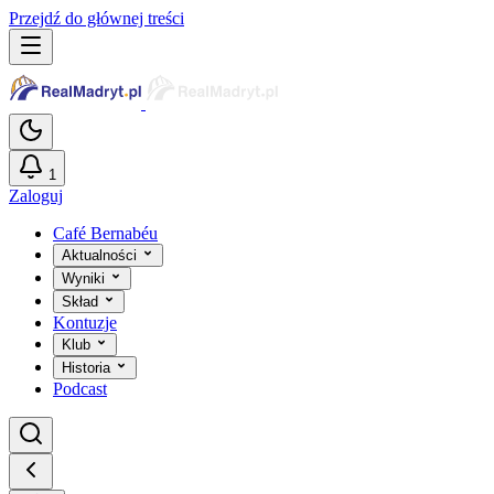
Przejdź do głównej treści
1
Zaloguj
Café Bernabéu
Aktualności
Wyniki
Skład
Kontuzje
Klub
Historia
Podcast