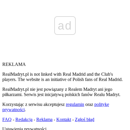
ad
REKLAMA
RealMadryt.pl is not linked with Real Madrid and the Club's
players. The website is an initiative of Polish fans of Real Madrid.
RealMadryt.pl nie jest powiązany z Realem Madryt ani jego
piłkarzami. Serwis jest inicjatywą polskich fanów Realu Madryt.
Korzystając z serwisu akceptujesz
regulamin
oraz
politykę
prywatności
.
FAQ
-
Redakcja
-
Reklama
-
Kontakt
-
Zgłoś błąd
Ustawienia prywatności