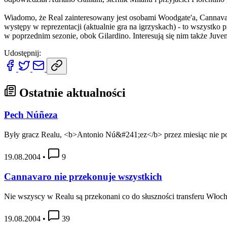
Wiadomo, że Real zainteresowany jest osobami Woodgate'a, Cannavaro 
występy w reprezentacji (aktualnie gra na igrzyskach) - to wszystk
w poprzednim sezonie, obok Gilardino. Interesują się nim także Juven
Udostępnij:
Ostatnie aktualności
Pech Núñeza
Były gracz Realu, <b>Antonio Nú&#241;ez</b> przez miesiąc nie pog
19.08.2004
•
9
Cannavaro nie przekonuje wszystkich
Nie wszyscy w Realu są przekonani co do słuszności transferu Włoch
19.08.2004
•
39