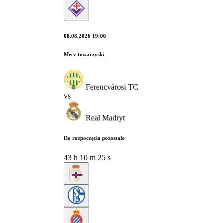
08.08.2026 19:00
Mecz towarzyski
Ferencvárosi TC
vs
Real Madryt
Do rozpoczęcia pozostało
43
h
10
m
24
s