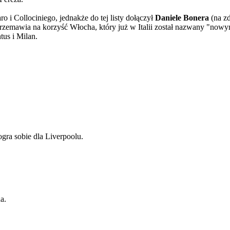
i Collociniego, jednakże do tej listy dołączył
Daniele Bonera
(na zd
o przemawia na korzyść Włocha, który już w Italii został nazwany "n
tus i Milan.
ra sobie dla Liverpoolu.
a.