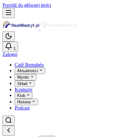
Przejdź do głównej treści
1
Zaloguj
Café Bernabéu
Aktualności
Wyniki
Skład
Kontuzje
Klub
Historia
Podcast