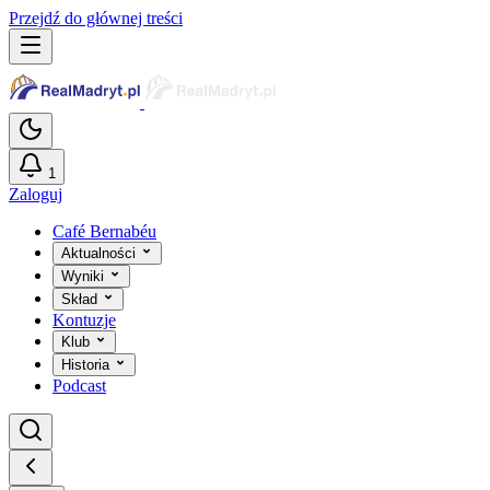
Przejdź do głównej treści
1
Zaloguj
Café Bernabéu
Aktualności
Wyniki
Skład
Kontuzje
Klub
Historia
Podcast