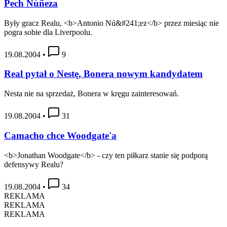
Pech Núñeza
Były gracz Realu, <b>Antonio Nú&#241;ez</b> przez miesiąc nie
pogra sobie dla Liverpoolu.
19.08.2004
•
9
Real pytał o Nestę, Bonera nowym kandydatem
Nesta nie na sprzedaż, Bonera w kręgu zainteresowań.
19.08.2004
•
31
Camacho chce Woodgate'a
<b>Jonathan Woodgate</b> - czy ten piłkarz stanie się podporą
defensywy Realu?
19.08.2004
•
34
REKLAMA
REKLAMA
REKLAMA