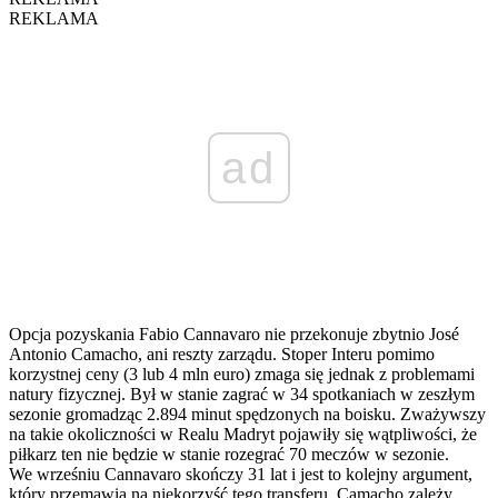
REKLAMA
ad
Opcja pozyskania Fabio Cannavaro nie przekonuje zbytnio José
Antonio Camacho, ani reszty zarządu. Stoper Interu pomimo
korzystnej ceny (3 lub 4 mln euro) zmaga się jednak z problemami
natury fizycznej. Był w stanie zagrać w 34 spotkaniach w zeszłym
sezonie gromadząc 2.894 minut spędzonych na boisku. Zważywszy
na takie okoliczności w Realu Madryt pojawiły się wątpliwości, że
piłkarz ten nie będzie w stanie rozegrać 70 meczów w sezonie.
We wrześniu Cannavaro skończy 31 lat i jest to kolejny argument,
który przemawia na niekorzyść tego transferu. Camacho zależy