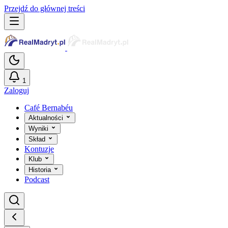
Przejdź do głównej treści
1
Zaloguj
Café Bernabéu
Aktualności
Wyniki
Skład
Kontuzje
Klub
Historia
Podcast