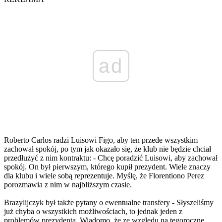
ad
Roberto Carlos radzi Luisowi Figo, aby ten przede wszystkim
zachował spokój, po tym jak okazało się, że klub nie będzie chciał
przedłużyć z nim kontraktu: - Chcę poradzić Luisowi, aby zachował
spokój. On był pierwszym, którego kupił prezydent. Wiele znaczy
dla klubu i wiele sobą reprezentuje. Myślę, że Florentiono Perez
porozmawia z nim w najbliższym czasie.
Brazylijczyk był także pytany o ewentualne transfery - Słyszeliśmy
już chyba o wszystkich możliwościach, to jednak jeden z
problemów prezydenta. Wiadomo, że ze względu na tegoroczne