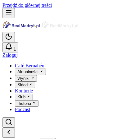
Przejdź do głównej treści
1
Zaloguj
Café Bernabéu
Aktualności
Wyniki
Skład
Kontuzje
Klub
Historia
Podcast