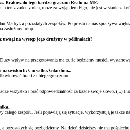
as
. Brakowało tego bardzo graczom Realu na ME.
, a teraz żaden z nich, może za wyjątkiem Figo, nie jest w stanie zako
elau Madryt, a pozostałych zespołów. Po prostu na nas spoczywa większ
na zasłużony urlop.
 z uwagi na występ jego drużyny w półfinałach?
 Duży wpływ na przegotowania ma to, że będziemy musieli wystartować 
 nazwiskach: Carvalho, Gilardino...
zlikwidować braki z ubiegłego sezonu.
wadze wszystko i brać odpowiedzialność za każde swoje słowo. (...) L
ika...
 całego zespołu. Jeśli pojawiają się sytuacje, wykorzystują je także na
kę, a pozostałych się pozbędziemy. Na dzień dzisiejszy nie ma pośpiec