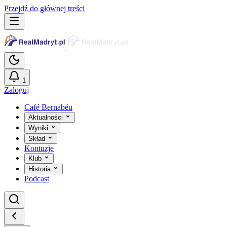
Przejdź do głównej treści
1
Zaloguj
Café Bernabéu
Aktualności
Wyniki
Skład
Kontuzje
Klub
Historia
Podcast