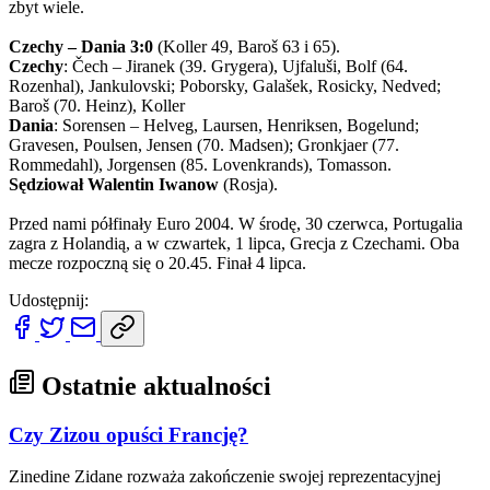
zbyt wiele.
Czechy – Dania 3:0
(Koller 49, Baroš 63 i 65).
Czechy
: Čech – Jiranek (39. Grygera), Ujfaluši, Bolf (64.
Rozenhal), Jankulovski; Poborsky, Galašek, Rosicky, Nedved;
Baroš (70. Heinz), Koller
Dania
: Sorensen – Helveg, Laursen, Henriksen, Bogelund;
Gravesen, Poulsen, Jensen (70. Madsen); Gronkjaer (77.
Rommedahl), Jorgensen (85. Lovenkrands), Tomasson.
Sędziował Walentin Iwanow
(Rosja).
Przed nami półfinały Euro 2004. W środę, 30 czerwca, Portugalia
zagra z Holandią, a w czwartek, 1 lipca, Grecja z Czechami. Oba
mecze rozpoczną się o 20.45. Finał 4 lipca.
Udostępnij:
Ostatnie aktualności
Czy Zizou opuści Francję?
Zinedine Zidane rozważa zakończenie swojej reprezentacyjnej