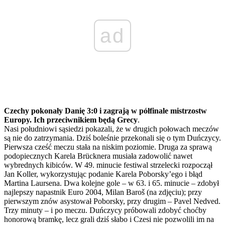
ad
Czechy pokonały Danię 3:0 i zagrają w półfinale mistrzostw
Europy. Ich przeciwnikiem będą Grecy
.
Nasi południowi sąsiedzi pokazali, że w drugich połowach meczów
są nie do zatrzymania. Dziś boleśnie przekonali się o tym Duńczycy.
Pierwsza cześć meczu stała na niskim poziomie. Druga za sprawą
podopiecznych Karela Brücknera musiała zadowolić nawet
wybrednych kibiców. W 49. minucie festiwal strzelecki rozpoczął
Jan Koller, wykorzystując podanie Karela Poborsky’ego i błąd
Martina Laursena. Dwa kolejne gole – w 63. i 65. minucie – zdobył
najlepszy napastnik Euro 2004, Milan Baroš (na zdjęciu); przy
pierwszym znów asystował Poborsky, przy drugim – Pavel Nedved.
Trzy minuty – i po meczu. Duńczycy próbowali zdobyć choćby
honorową bramkę, lecz grali dziś słabo i Czesi nie pozwolili im na