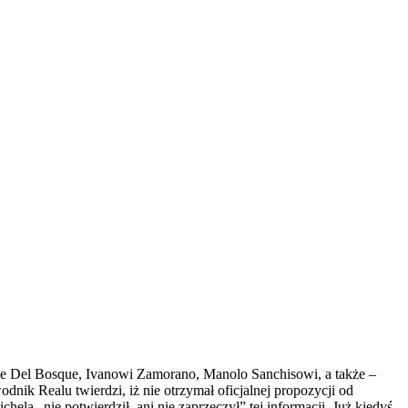
te Del Bosque, Ivanowi Zamorano, Manolo Sanchisowi, a także –
ik Realu twierdzi, iż nie otrzymał oficjalnej propozycji od
ela „nie potwierdził, ani nie zaprzeczył” tej informacji. Już kiedyś