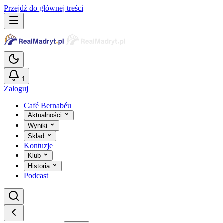
Przejdź do głównej treści
1
Zaloguj
Café Bernabéu
Aktualności
Wyniki
Skład
Kontuzje
Klub
Historia
Podcast