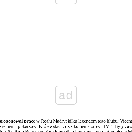
ad
proponował pracę
w Realu Madryt kilku legendom tego klubu: Vicen
wietnemu piłkarzowi Królewskich, dziś komentatorowi TVE. Były zawodn
e z Santiago Bernabeu. Sam Florentino Perez pytany o zatrudnienie Mich