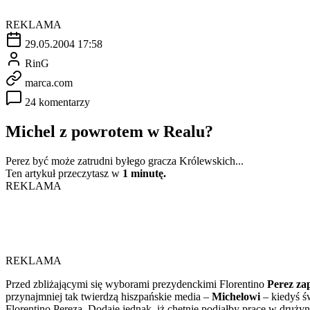
REKLAMA
29.05.2004 17:58
RinG
marca.com
24 komentarzy
Michel z powrotem w Realu?
Perez być może zatrudni byłego gracza Królewskich...
Ten artykuł przeczytasz w
1 minutę.
REKLAMA
REKLAMA
Przed zbliżającymi się wyborami prezydenckimi Florentino
Perez za
przynajmniej tak twierdzą hiszpańskie media –
Michelowi
– kiedyś ś
Florentino Pereza. Dodaje jednak, iż chętnie podjąłby pracę w drużyni