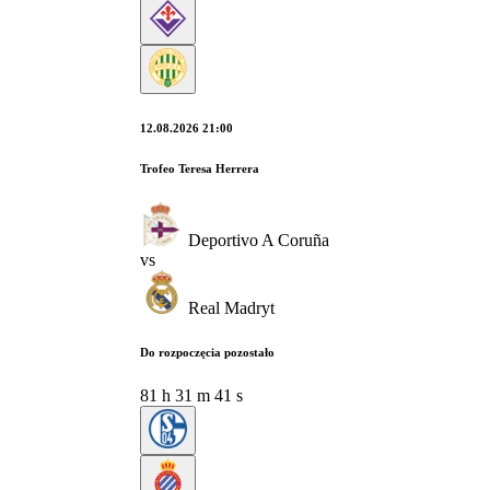
12.08.2026 21:00
Trofeo Teresa Herrera
Deportivo A Coruña
vs
Real Madryt
Do rozpoczęcia pozostało
81
h
31
m
41
s