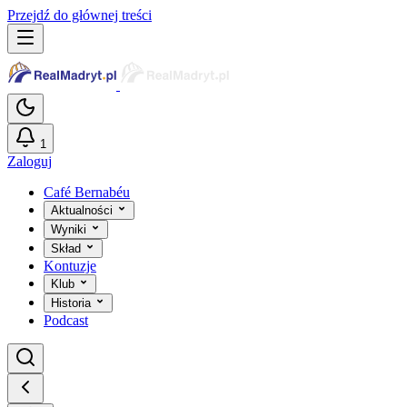
Przejdź do głównej treści
1
Zaloguj
Café Bernabéu
Aktualności
Wyniki
Skład
Kontuzje
Klub
Historia
Podcast