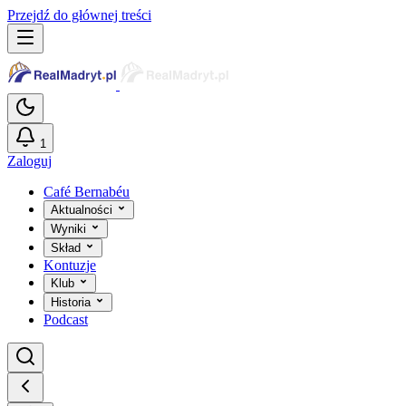
Przejdź do głównej treści
1
Zaloguj
Café Bernabéu
Aktualności
Wyniki
Skład
Kontuzje
Klub
Historia
Podcast