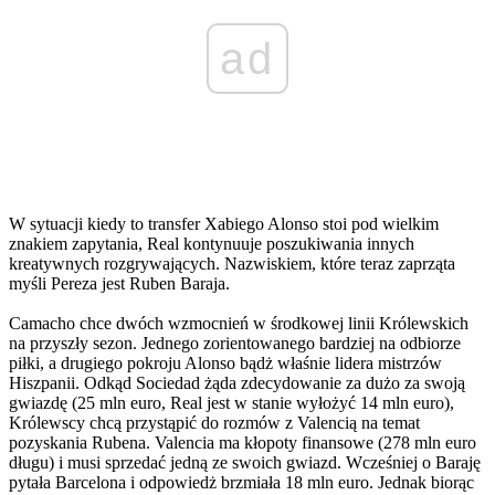
ad
W sytuacji kiedy to transfer Xabiego Alonso stoi pod wielkim
znakiem zapytania, Real kontynuuje poszukiwania innych
kreatywnych rozgrywających. Nazwiskiem, które teraz zaprząta
myśli Pereza jest Ruben Baraja.
Camacho chce dwóch wzmocnień w środkowej linii Królewskich
na przyszły sezon. Jednego zorientowanego bardziej na odbiorze
piłki, a drugiego pokroju Alonso bądż właśnie lidera mistrzów
Hiszpanii. Odkąd Sociedad żąda zdecydowanie za dużo za swoją
gwiazdę (25 mln euro, Real jest w stanie wyłożyć 14 mln euro),
Królewscy chcą przystąpić do rozmów z Valencią na temat
pozyskania Rubena. Valencia ma kłopoty finansowe (278 mln euro
długu) i musi sprzedać jedną ze swoich gwiazd. Wcześniej o Baraję
pytała Barcelona i odpowiedż brzmiała 18 mln euro. Jednak biorąc