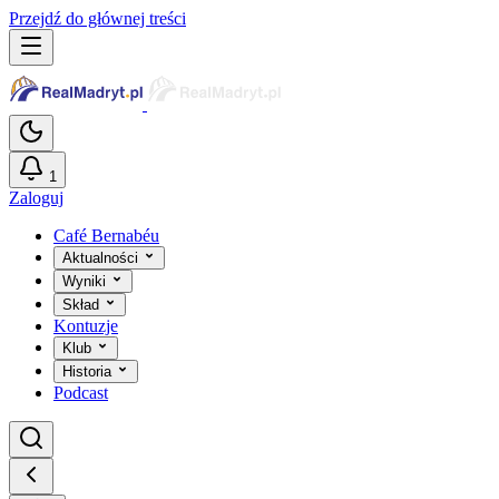
Przejdź do głównej treści
1
Zaloguj
Café Bernabéu
Aktualności
Wyniki
Skład
Kontuzje
Klub
Historia
Podcast