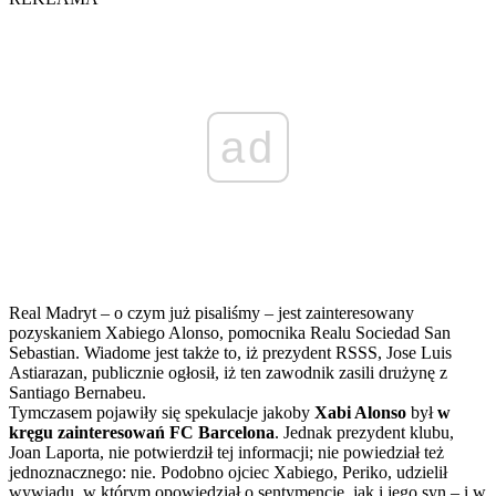
ad
Real Madryt – o czym już pisaliśmy – jest zainteresowany
pozyskaniem Xabiego Alonso, pomocnika Realu Sociedad San
Sebastian. Wiadome jest także to, iż prezydent RSSS, Jose Luis
Astiarazan, publicznie ogłosił, iż ten zawodnik zasili drużynę z
Santiago Bernabeu.
Tymczasem pojawiły się spekulacje jakoby
Xabi Alonso
był
w
kręgu zainteresowań FC Barcelona
. Jednak prezydent klubu,
Joan Laporta, nie potwierdził tej informacji; nie powiedział też
jednoznacznego: nie. Podobno ojciec Xabiego, Periko, udzielił
wywiadu, w którym opowiedział o sentymencie, jak i jego syn – i w