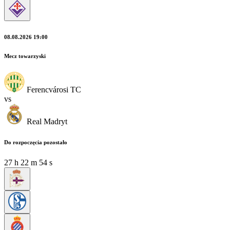
08.08.2026 19:00
Mecz towarzyski
Ferencvárosi TC
vs
Real Madryt
Do rozpoczęcia pozostało
27
h
22
m
54
s