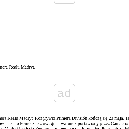
enera Realu Madryt.
ad
nera Realu Madryt. Rozgrywki Primera División kończą się 23 maja. 
owi
. Jest to konieczne z uwagi na warunek postawiony przez Camacho -
 Madryt i to jest głównym argumentem dla Florentino Pereza dezyduj