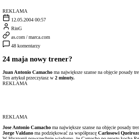
REKLAMA
12.05.2004 00:57
RinG
as.com / marca.com
48 komentarzy
24 maja nowy trener?
Juan Antonio Camacho
ma największe szanse na objęcie posady tr
Ten artykuł przeczytasz w
2 minuty.
REKLAMA
REKLAMA
Jose Antonio Camacho
ma największe szanse na objęcie posady tre
Jorge Valdano
ma podziękować za współpracę
Carlosowi Queiroz
W Hiszpanii powszechnie wiadomo, że Camacho po prostu kocha Real