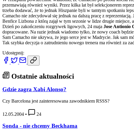
przemawiają również wyniki. Przez kilka lat był selekcjonerem repre
trzeba dodawać, że to jednak Hiszpanie byli w tamtym spotkaniu lepsi, 
Camacho nie zdecydował się jednak na dalszą pracę z reprezentacją.
Benfice Lizbona z którą zajął w tym sezonie w lidze drugie miejsce, 
Dzień po zakończeniu rozgrywek ligowych, 24 maja
Jose Antionio
dopracowane. Na razie jednak wiadomo tylko, że nowy coach będzi
Sam Camacho nie ukrywa, że jego serce jest w Madrycie. Jak sam m
Tak szybka decyzja o zatrudnieniu nowego trenera ma również za zad
Udostępnij:
Ostatnie aktualności
Gdzie zagra Xabi Alonso?
Czy Barcelona jest zainteresowana zawodnikiem RSSS?
12.05.2004
•
24
Sonda - nie chcemy Beckhama