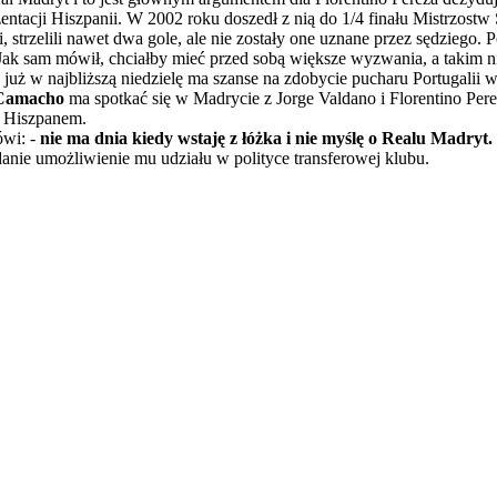
zentacji Hiszpanii. W 2002 roku doszedł z nią do 1/4 finału Mistrzost
strzelili nawet dwa gole, ale nie zostały one uznane przez sędziego. Po
 Jak sam mówił, chciałby mieć przed sobą większe wyzwania, a takim ni
a już w najbliższą niedzielę ma szanse na zdobycie pucharu Portugalii
 Camacho
ma spotkać się w Madrycie z Jorge Valdano i Florentino Per
e Hiszpanem.
ówi: -
nie ma dnia kiedy wstaję z łóżka i nie myślę o Realu Madryt.
anie umożliwienie mu udziału w polityce transferowej klubu.