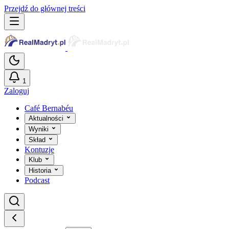
Przejdź do głównej treści
1
Zaloguj
Café Bernabéu
Aktualności
Wyniki
Skład
Kontuzje
Klub
Historia
Podcast