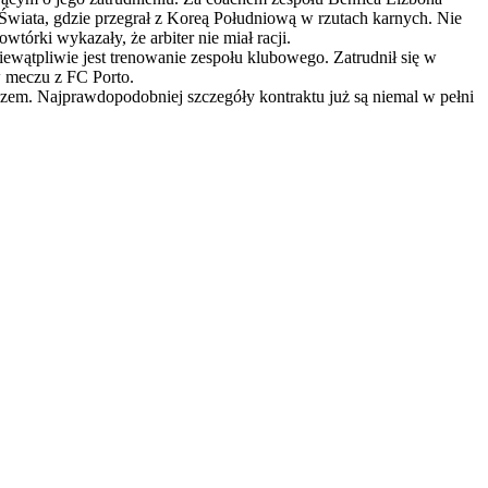
w Świata, gdzie przegrał z Koreą Południową w rzutach karnych. Nie
wtórki wykazały, że arbiter nie miał racji.
ewątpliwie jest trenowanie zespołu klubowego. Zatrudnił się w
 w meczu z FC Porto.
ezem. Najprawdopodobniej szczegóły kontraktu już są niemal w pełni