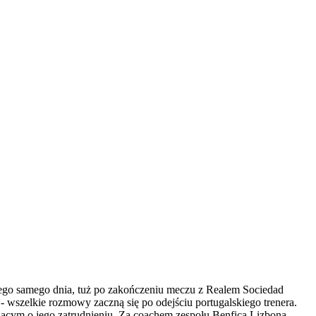
Tego samego dnia, tuż po zakończeniu meczu z Realem Sociedad
 wszelkie rozmowy zaczną się po odejściu portugalskiego trenera.
ącym o jego zatrudnieniu. Za coachem zespołu Benfica Lizbona