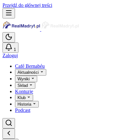
Przejdź do głównej treści
1
Zaloguj
Café Bernabéu
Aktualności
Wyniki
Skład
Kontuzje
Klub
Historia
Podcast