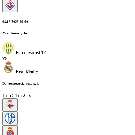
08.08.2026 19:00
Mecz towarzyski
Ferencvárosi TC
vs
Real Madryt
Do rozpoczęcia pozostało
15
h
54
m
25
s