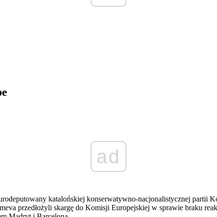
pe
ad
urodeputowany katalońskiej konserwatywno-nacjonalistycznej partii
l Romeva przedłożyli skargę do Komisji Europejskiej w sprawie braku 
em Madryt i Barceloną.