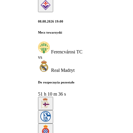
08.08.2026 19:00
Mecz towarzyski
Ferencvárosi TC
vs
Real Madryt
Do rozpoczęcia pozostało
51
h
10
m
36
s