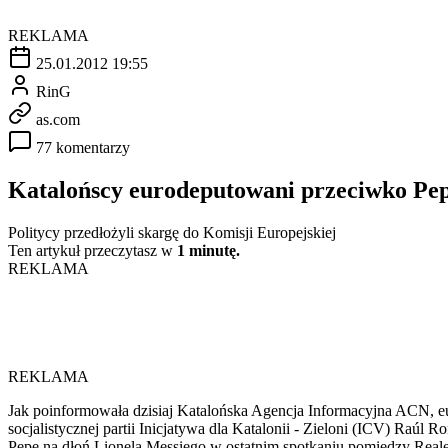
REKLAMA
25.01.2012 19:55
RinG
as.com
77 komentarzy
Katalońscy eurodeputowani przeciwko Pe
Politycy przedłożyli skargę do Komisji Europejskiej
Ten artykuł przeczytasz w
1 minutę.
REKLAMA
REKLAMA
Jak poinformowała dzisiaj Katalońska Agencja Informacyjna ACN, e
socjalistycznej partii Inicjatywa dla Katalonii - Zieloni (ICV) Raú
Pepe na dłoń Lionela Messiego w ostatnim spotkaniu pomiędzy Real