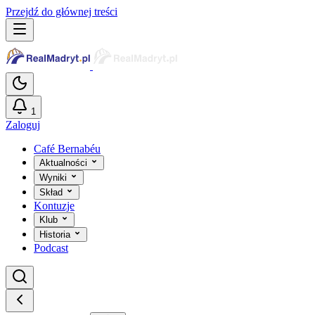
Przejdź do głównej treści
1
Zaloguj
Café Bernabéu
Aktualności
Wyniki
Skład
Kontuzje
Klub
Historia
Podcast