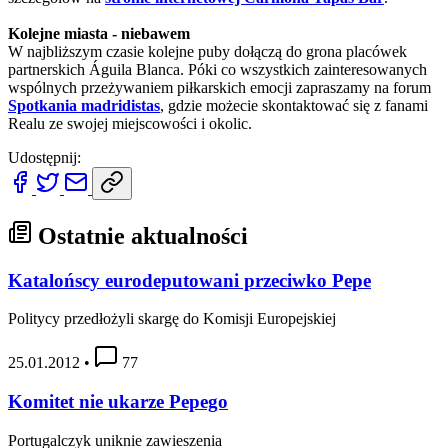
Kolejne miasta - niebawem
W najbliższym czasie kolejne puby dołączą do grona placówek
partnerskich Águila Blanca. Póki co wszystkich zainteresowanych
wspólnych przeżywaniem piłkarskich emocji zapraszamy na forum
Spotkania madridistas
, gdzie możecie skontaktować się z fanami
Realu ze swojej miejscowości i okolic.
Udostępnij:
Ostatnie aktualności
Katalońscy eurodeputowani przeciwko Pepe
Politycy przedłożyli skargę do Komisji Europejskiej
25.01.2012
•
77
Komitet nie ukarze Pepego
Portugalczyk uniknie zawieszenia