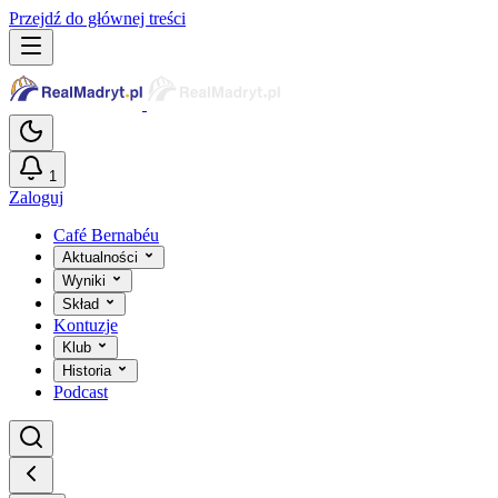
Przejdź do głównej treści
1
Zaloguj
Café Bernabéu
Aktualności
Wyniki
Skład
Kontuzje
Klub
Historia
Podcast