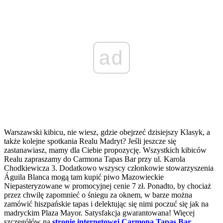
ad
Warszawski kibicu, nie wiesz, gdzie obejrzeć dzisiejszy Klasyk, a
także kolejne spotkania Realu Madryt? Jeśli jeszcze się
zastanawiasz, mamy dla Ciebie propozycję. Wszystkich kibiców
Realu zapraszamy do Carmona Tapas Bar przy ul. Karola
Chodkiewicza 3. Dodatkowo wszyscy członkowie stowarzyszenia
Águila Blanca mogą tam kupić piwo Mazowieckie
Niepasteryzowane w promocyjnej cenie 7 zł. Ponadto, by chociaż
przez chwilę zapomnieć o śniegu za oknem, w barze można
zamówić hiszpańskie tapas i delektując się nimi poczuć się jak na
madryckim Plaza Mayor. Satysfakcja gwarantowana! Więcej
szczegółów na
stronie internetowej Carmona Tapas Bar
.