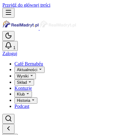
Przejdź do głównej treści
1
Zaloguj
Café Bernabéu
Aktualności
Wyniki
Skład
Kontuzje
Klub
Historia
Podcast