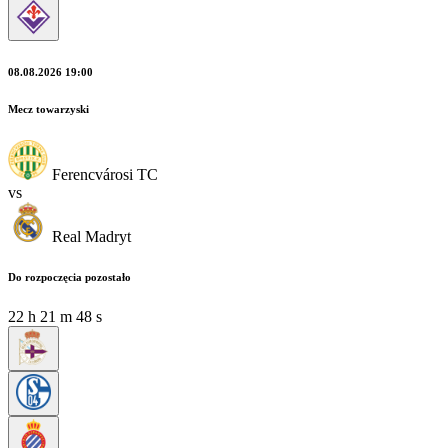
08.08.2026 19:00
Mecz towarzyski
Ferencvárosi TC
vs
Real Madryt
Do rozpoczęcia pozostało
22
h
21
m
47
s