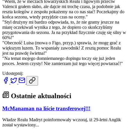
"Wiem, że w meczach towarzyskich Realu i ligowym przeciw
Valencii grałem słabo, ale dajcie mi trochę czasu, ja podobnie jak
reszta kolegów z zespołu pokażemy na co nas stać! Poczekajmy do
końca sezonu, wtedy przyjdzie czas na oceny."
"Styl drużyny mi bardzo odpowiada, to, że nie gramy jeszcze na
miarę oczekiwań wynika z tego, że dopiero co skończyliśmy
przygotowania do sezonu. Ja na przykład fizycznie czuję się silny w
60%!"
"Obecność Luisa (mowa o Figo, przyp.) sprawia, że mogę grać z
większym luzem. To wspaniały zawodnik! Z resztą pomoc Realu
jest na prawdę świetna!"
"Na temat mojego domniemanego dopingu toczy się już jeden
proces. Jestem czysty! Nie zamierzam już tego więcej powtarzać!"
Udostępnij:
Ostatnie aktualności
McManaman na liście transferowej!!!
Władze Realu Madryt poinformowały wczoraj, iż 29-letni Anglik
został wystawiony...