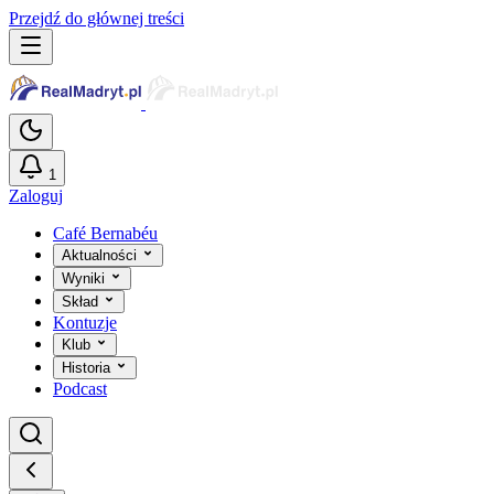
Przejdź do głównej treści
1
Zaloguj
Café Bernabéu
Aktualności
Wyniki
Skład
Kontuzje
Klub
Historia
Podcast