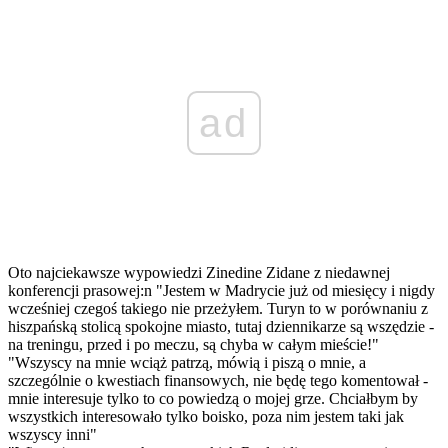
ad
Oto najciekawsze wypowiedzi Zinedine Zidane z niedawnej
konferencji prasowej:n "Jestem w Madrycie już od miesięcy i nigdy
wcześniej czegoś takiego nie przeżyłem. Turyn to w porównaniu z
hiszpańską stolicą spokojne miasto, tutaj dziennikarze są wszędzie -
na treningu, przed i po meczu, są chyba w całym mieście!"
"Wszyscy na mnie wciąż patrzą, mówią i piszą o mnie, a
szczególnie o kwestiach finansowych, nie będę tego komentował -
mnie interesuje tylko to co powiedzą o mojej grze. Chciałbym by
wszystkich interesowało tylko boisko, poza nim jestem taki jak
wszyscy inni"