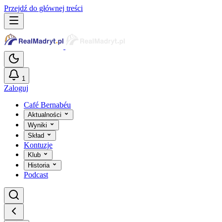
Przejdź do głównej treści
1
Zaloguj
Café Bernabéu
Aktualności
Wyniki
Skład
Kontuzje
Klub
Historia
Podcast