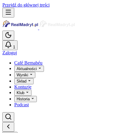
Przejdź do głównej treści
1
Zaloguj
Café Bernabéu
Aktualności
Wyniki
Skład
Kontuzje
Klub
Historia
Podcast