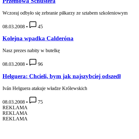
Przemowa Schustera
Wczoraj odbyło się zebranie piłkarzy ze sztabem szkoleniowym
08.03.2008
•
45
Kolejna wpadka Calderóna
Nasz prezes nabity w butelkę
08.03.2008
•
96
Helguera: Chcieli, bym jak najszybciej odszedł
Iván Helguera atakuje władze Królewskich
08.03.2008
•
75
REKLAMA
REKLAMA
REKLAMA