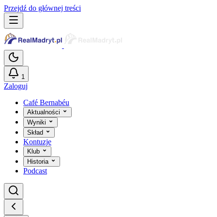
Przejdź do głównej treści
1
Zaloguj
Café Bernabéu
Aktualności
Wyniki
Skład
Kontuzje
Klub
Historia
Podcast