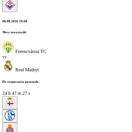
08.08.2026 19:00
Mecz towarzyski
Ferencvárosi TC
vs
Real Madryt
Do rozpoczęcia pozostało
24
h
47
m
26
s