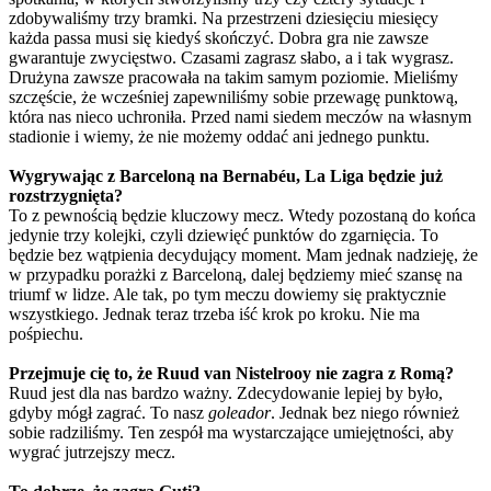
zdobywaliśmy trzy bramki. Na przestrzeni dziesięciu miesięcy
każda passa musi się kiedyś skończyć. Dobra gra nie zawsze
gwarantuje zwycięstwo. Czasami zagrasz słabo, a i tak wygrasz.
Drużyna zawsze pracowała na takim samym poziomie. Mieliśmy
szczęście, że wcześniej zapewniliśmy sobie przewagę punktową,
która nas nieco uchroniła. Przed nami siedem meczów na własnym
stadionie i wiemy, że nie możemy oddać ani jednego punktu.
Wygrywając z Barceloną na Bernabéu, La Liga będzie już
rozstrzygnięta?
To z pewnością będzie kluczowy mecz. Wtedy pozostaną do końca
jedynie trzy kolejki, czyli dziewięć punktów do zgarnięcia. To
będzie bez wątpienia decydujący moment. Mam jednak nadzieję, że
w przypadku porażki z Barceloną, dalej będziemy mieć szansę na
triumf w lidze. Ale tak, po tym meczu dowiemy się praktycznie
wszystkiego. Jednak teraz trzeba iść krok po kroku. Nie ma
pośpiechu.
Przejmuje cię to, że Ruud van Nistelrooy nie zagra z Romą?
Ruud jest dla nas bardzo ważny. Zdecydowanie lepiej by było,
gdyby mógł zagrać. To nasz
goleador
. Jednak bez niego również
sobie radziliśmy. Ten zespół ma wystarczające umiejętności, aby
wygrać jutrzejszy mecz.