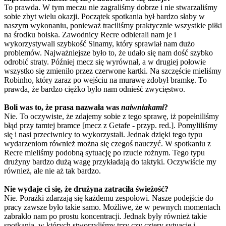
To prawda. W tym meczu nie zagraliśmy dobrze i nie stwarzaliśmy
sobie zbyt wielu okazji. Początek spotkania był bardzo słaby w
naszym wykonaniu, ponieważ traciliśmy praktycznie wszystkie piłki
na środku boiska. Zawodnicy Recre odbierali nam je i
wykorzystywali szybkość Sinamy, który sprawiał nam dużo
problemów. Najważniejsze było to, że udało się nam dość szybko
odrobić straty. Później mecz się wyrównał, a w drugiej połowie
wszystko się zmieniło przez czerwone kartki. Na szczęście mieliśmy
Robinho, który zaraz po wejściu na murawę zdobył bramkę. To
prawda, że bardzo ciężko było nam odnieść zwycięstwo.
Boli was to, że prasa nazwała was
naiwniakami
?
Nie. To oczywiste, że zdajemy sobie z tego sprawę, iż popełniliśmy
błąd przy tamtej bramce [mecz z Getafe - przyp. red.]. Pomyliliśmy
się i nasi przeciwnicy to wykorzystali. Jednak dzięki tego typu
wydarzeniom również można się czegoś nauczyć. W spotkaniu z
Recre mieliśmy podobną sytuację po rzucie rożnym. Tego typu
drużyny bardzo dużą wagę przykładają do taktyki. Oczywiście my
również, ale nie aż tak bardzo.
Nie wydaje ci się, że drużyna zatraciła świeżość?
Nie. Porażki zdarzają się każdemu zespołowi. Nasze podejście do
pracy zawsze było takie samo. Możliwe, że w pewnych momentach
zabrakło nam po prostu koncentracji. Jednak były również takie
spotkania, w których stworzyliśmy trzy czy cztery sytuacje i