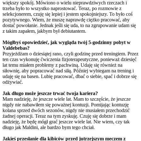
większy spokój. Mówiono o wielu nieprawdziwych rzeczach i
trzeba było to wszystko naprostować. Teraz, po rozmowie z
selekcjonerem, czuję się lepiej i jestem spokojniejszy. To było coś
pozytywnego. Wiem, że muszę naprawdę ciężko pracować, aby
dostać powołanie. Jednak jeśli się uda, to na zgrupowanie udam się
z takim zapałem, jakbym był debiutantem.
Mógłbyś opowiedzieć, jak wygląda twój 5-godzinny pobyt w
Valdebebas?
Przyjeżdżam o dziesiątej rano, czyli godzinę przed treningiem. Przez
ten czas wykonuję ćwiczenia fizjoterapeutyczne, ponieważ dziesięć
lat temu miałem problemy z pachwiną. Udaję się również na
siłownię, aby popracować nad siłą. Później wybiegam na trening i
udaję się na basen. Lubię pracować, dbać o siebie, spać i dobrze się
odżywiać.
Jak długo może jeszcze trwać twoja kariera?
Mam nadzieję, że jeszcze wiele lat. Mam to szczęście, że jeszcze
nigdy nie nabawiłem się poważnej kontuzji. Pomijając kontuzję
kolana sprzed dwóch sezonów, nigdy nie musiałem przechodzić
żadnej operacji. Teraz na tym zyskuję. Czuję się dobrze i mam
nadzieję, że będę mógł grać jeszcze wiele lat. Nie wiem, czy tak
długo jak Maldini, ale bardzo bym tego chciał.
Jakieś przesłanie dla kibiców przed jutrzejszym meczem z