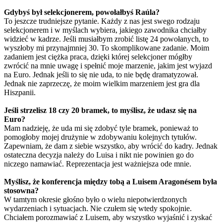
Gdybyś był selekcjonerem, powołałbyś Raúla?
To jeszcze trudniejsze pytanie. Każdy z nas jest swego rodzaju
selekcjonerem i w myślach wybiera, jakiego zawodnika chciałby
widzieć w kadrze. Jeśli musiałbym zrobić listę 24 powołanych, to
wyszłoby mi przynajmniej 30. To skomplikowane zadanie. Moim
zadaniem jest ciężka praca, dzięki której selekcjoner mógłby
zwrócić na mnie uwagę i spełnić moje marzenie, jakim jest wyjazd
na Euro. Jednak jeśli to się nie uda, to nie będę dramatyzował.
Jednak nie zaprzeczę, że moim wielkim marzeniem jest gra dla
Hiszpanii.
Jeśli strzelisz 18 czy 20 bramek, to myślisz, że udasz się na
Euro?
Mam nadzieję, że uda mi się zdobyć tyle bramek, ponieważ to
pomogłoby mojej drużynie w zdobywaniu kolejnych tytułów.
Zapewniam, że dam z siebie wszystko, aby wrócić do kadry. Jednak
ostateczna decyzja należy do Luisa i nikt nie powinien go do
niczego namawiać. Reprezentacja jest ważniejsza ode mnie.
Myślisz, że konferencja między tobą a Luisem Aragonésem była
stosowna?
W tamtym okresie głośno było o wielu niepotwierdzonych
wydarzeniach i sytuacjach. Nie czułem się wtedy spokojnie.
Chciałem porozmawiać z Luisem, aby wszystko wyjaśnić i zyskać