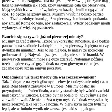
przeciwnikiem. Najgorsze dla nas jest to, że w swojej drużynie mają
takiego zawodnika jak Totti, który organizuje całą grę ofensywną.
Mają szybkich zawodników, którzy w każdej chwili mogą zadać
cios. To będzie natężony mecz. Musimy wyjść na boisko bardzo
silni. Trzeba zdobyć bramkę już w pierwszych minutach spotkania,
aby zmusić Romę do tego, aby zaatakowała. Wtedy będziemy mogli
wykorzystać większą przestrzeń.
Rzucicie się na rywala już od pierwszej minuty?
Musimy zagrać z głową. Trzeba wykorzystać atmosferę, jaka będzie
panowała na stadionie i zdobyć bramkę w pierwszych piętnastu czy
dwudziestu minutach. Jeśli to się nie uda, to należy ze spokojem
próbować dalej. Najważniejsze jest to, aby nie stracić bramki. W
pierwszych minutach może się dużo zdarzyć. Natomiast później
trzeba mądrze czytać grę. Jednak naszym głównym celem jest
zadanie ciosu już na samym początku.
Odpadnięcie już teraz byłoby dla was rozczarowaniem?
Tak. Jednym z naszych głównych celów jest odzyskanie miejsca, na
jakie Real Madryt zasługuje w Europie. Musimy dostać się
przynajmniej do ćwierćfinału, a wtedy starać się być wśród czwórki
najlepszych w Europie. Bardzo by nas bolało to, gdybyśmy się nie
zakwalifikowali. Ale nie można o tym myśleć. Jednak wszystko się
może zdarzyć, taka jest piłka nożna. W pierwszym meczu byliśmy
lepsi, ale w futbolu wynik nie zawsze jest taki sam, jak gra.