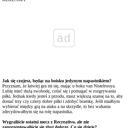
ad
Jak się czujesz, będąc na boisku jedynym napastnikiem?
Przyznam, że łatwiej gra mi się, mając u boku van Nistelrooya.
Lubię mieć dużą swobodę, cofać się i pomagać w rozgrywaniu
piłki. Jednak kiedy jesteś z przodu, masz większą szansę na to, aby
dostać trzy czy cztery dobre piłki i zdobyć bramkę. Jeśli miałbym
wybierać między grą na ataku a na skrzydle, to bez wahania
zdecydowałbym się na rolę napastnika.
Wygraliście ostatni mecz z Recreativo, ale nie
zaprezentowaliście się zbyt dobrze. Co się dzieje?