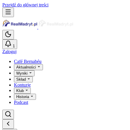
Przejdź do głównej treści
1
Zaloguj
Café Bernabéu
Aktualności
Wyniki
Skład
Kontuzje
Klub
Historia
Podcast