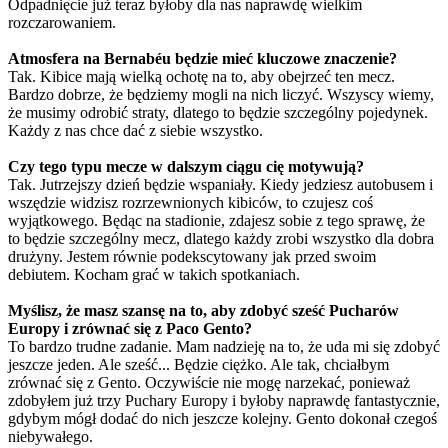
Odpadnięcie już teraz byłoby dla nas naprawdę wielkim
rozczarowaniem.
Atmosfera na Bernabéu będzie mieć kluczowe znaczenie?
Tak. Kibice mają wielką ochotę na to, aby obejrzeć ten mecz.
Bardzo dobrze, że będziemy mogli na nich liczyć. Wszyscy wiemy,
że musimy odrobić straty, dlatego to będzie szczególny pojedynek.
Każdy z nas chce dać z siebie wszystko.
Czy tego typu mecze w dalszym ciągu cię motywują?
Tak. Jutrzejszy dzień będzie wspaniały. Kiedy jedziesz autobusem i
wszędzie widzisz rozrzewnionych kibiców, to czujesz coś
wyjątkowego. Będąc na stadionie, zdajesz sobie z tego sprawę, że
to będzie szczególny mecz, dlatego każdy zrobi wszystko dla dobra
drużyny. Jestem równie podekscytowany jak przed swoim
debiutem. Kocham grać w takich spotkaniach.
Myślisz, że masz szansę na to, aby zdobyć sześć Pucharów
Europy i zrównać się z Paco Gento?
To bardzo trudne zadanie. Mam nadzieję na to, że uda mi się zdobyć
jeszcze jeden. Ale sześć... Będzie ciężko. Ale tak, chciałbym
zrównać się z Gento. Oczywiście nie mogę narzekać, ponieważ
zdobyłem już trzy Puchary Europy i byłoby naprawdę fantastycznie,
gdybym mógł dodać do nich jeszcze kolejny. Gento dokonał czegoś
niebywałego.