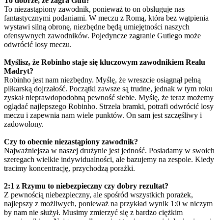
To dobrze, że zagra Guti?
To niezastąpiony zawodnik, ponieważ to on obsługuje nas
fantastycznymi podaniami. W meczu z Romą, która bez wątpienia
wystawi silną obronę, niezbędne będą umiejętności naszych
ofensywnych zawodników. Pojedyncze zagranie Gutiego może
odwrócić losy meczu.
Myślisz, że Robinho staje się kluczowym zawodnikiem Realu
Madryt?
Robinho jest nam niezbędny. Myślę, że wreszcie osiągnął pełną
piłkarską dojrzałość. Początki zawsze są trudne, jednak w tym roku
zyskał nieprawdopodobną pewność siebie. Myślę, że teraz możemy
oglądać najlepszego Robinho. Strzela bramki, potrafi odwrócić losy
meczu i zapewnia nam wiele punktów. On sam jest szczęśliwy i
zadowolony.
Czy to obecnie niezastąpiony zawodnik?
Najważniejsza w naszej drużynie jest jedność. Posiadamy w swoich
szeregach wielkie indywidualności, ale bazujemy na zespole. Kiedy
tracimy koncentrację, przychodzą porażki.
2:1 z Rzymu to niebezpieczny czy dobry rezultat?
Z pewnością niebezpieczny, ale spośród wszystkich porażek,
najlepszy z możliwych, ponieważ na przykład wynik 1:0 w niczym
by nam nie służył. Musimy zmierzyć się z bardzo ciężkim