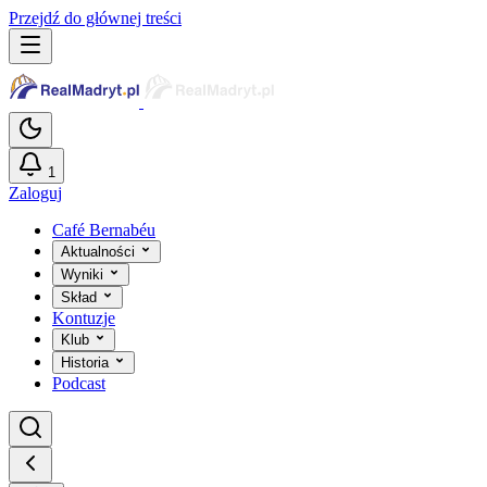
Przejdź do głównej treści
1
Zaloguj
Café Bernabéu
Aktualności
Wyniki
Skład
Kontuzje
Klub
Historia
Podcast