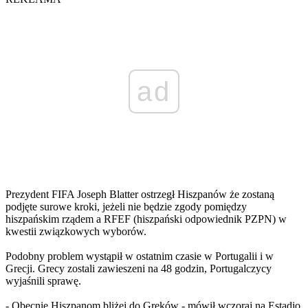
ad
Prezydent FIFA Joseph Blatter ostrzegł Hiszpanów że zostaną
podjęte surowe kroki, jeżeli nie będzie zgody pomiędzy
hiszpańskim rządem a RFEF (hiszpański odpowiednik PZPN) w
kwestii związkowych wyborów.
Podobny problem wystąpił w ostatnim czasie w Portugalii i w
Grecji. Grecy zostali zawieszeni na 48 godzin, Portugalczycy
wyjaśnili sprawę.
- Obecnie Hiszpanom bliżej do Greków - mówił wczoraj na Estadio