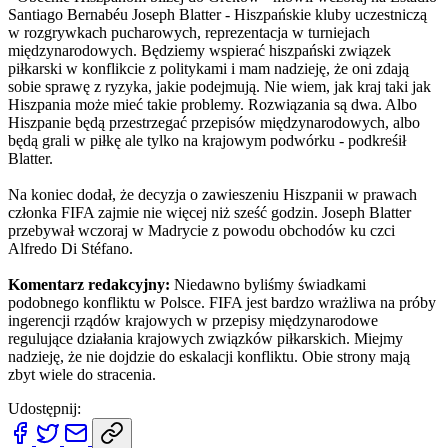
Santiago Bernabéu Joseph Blatter - Hiszpańskie kluby uczestniczą
w rozgrywkach pucharowych, reprezentacja w turniejach
międzynarodowych. Będziemy wspierać hiszpański związek
piłkarski w konflikcie z politykami i mam nadzieję, że oni zdają
sobie sprawę z ryzyka, jakie podejmują. Nie wiem, jak kraj taki jak
Hiszpania może mieć takie problemy. Rozwiązania są dwa. Albo
Hiszpanie będą przestrzegać przepisów międzynarodowych, albo
będą grali w piłkę ale tylko na krajowym podwórku - podkreśił
Blatter.
Na koniec dodał, że decyzja o zawieszeniu Hiszpanii w prawach
członka FIFA zajmie nie więcej niż sześć godzin. Joseph Blatter
przebywał wczoraj w Madrycie z powodu obchodów ku czci
Alfredo Di Stéfano.
Komentarz redakcyjny:
Niedawno byliśmy świadkami
podobnego konfliktu w Polsce. FIFA jest bardzo wrażliwa na próby
ingerencji rządów krajowych w przepisy międzynarodowe
regulujące działania krajowych związków piłkarskich. Miejmy
nadzieję, że nie dojdzie do eskalacji konfliktu. Obie strony mają
zbyt wiele do stracenia.
Udostępnij: