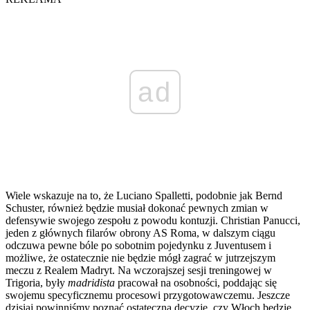
ad
Wiele wskazuje na to, że Luciano Spalletti, podobnie jak Bernd
Schuster, również będzie musiał dokonać pewnych zmian w
defensywie swojego zespołu z powodu kontuzji. Christian Panucci,
jeden z głównych filarów obrony AS Roma, w dalszym ciągu
odczuwa pewne bóle po sobotnim pojedynku z Juventusem i
możliwe, że ostatecznie nie będzie mógł zagrać w jutrzejszym
meczu z Realem Madryt. Na wczorajszej sesji treningowej w
Trigoria, były
madridista
pracował na osobności, poddając się
swojemu specyficznemu procesowi przygotowawczemu. Jeszcze
dzisiaj powinniśmy poznać ostateczną decyzję, czy Włoch będzie