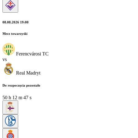
08.08.2026 19:00
Mecz towarzyski
Ferencvárosi TC
vs
Real Madryt
Do rozpoczęcia pozostało
50
h
12
m
46
s