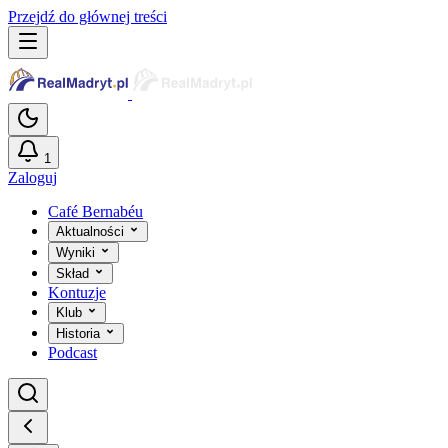
Przejdź do głównej treści
1
Zaloguj
Café Bernabéu
Aktualności
Wyniki
Skład
Kontuzje
Klub
Historia
Podcast