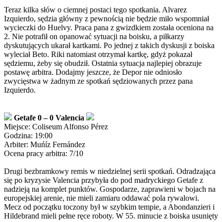
Teraz kilka słów o ciemnej postaci tego spotkania. Alvarez
Izquierdo, sędzia główny z pewnością nie będzie miło wspomniał
wycieczki do Huelvy. Praca pana z gwizdkiem została oceniona na
2. Nie potrafił on opanować sytuacji na boisku, a piłkarzy
dyskutujących ukarał kartkami. Po jednej z takich dyskusji z boiska
wyleciał Beto. Riki natomiast otrzymał kartkę, gdyż pokazał
sędziemu, żeby się obudził. Ostatnia sytuacja najlepiej obrazuje
postawę arbitra. Dodajmy jeszcze, że Depor nie odniosło
zwycięstwa w żadnym ze spotkań sędziowanych przez pana
Izquierdo.
Getafe 0 – 0 Valencia
Miejsce: Coliseum Alfonso Pérez
Godzina: 19:00
Arbiter: Muńíz Fernández
Ocena pracy arbitra: 7/10
Drugi bezbramkowy remis w niedzielnej serii spotkań. Odradzająca
się po kryzysie Valencia przybyła do pod madryckiego Getafe z
nadzieją na komplet punktów. Gospodarze, zaprawieni w bojach na
europejskiej arenie, nie mieli zamiaru oddawać pola rywalowi.
Mecz od początku toczony był w szybkim tempie, a Abondanzieri i
Hildebrand mieli pełne ręce roboty. W 55. minucie z boiska usunięty