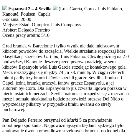
Espanyol 2 – 4 Sevilla
(Luis García, Coro - Luis Fabiano,
Kanouté, Poulsen, Capel)
Godzina: 20:00
Miejsce: Estadi Olímpico Lluis Companys
Arbiter: Delgado Ferreiro
Ocena pracy arbitra: 5/10
Grad bramek w Barcelonie i tylko wynik nie daje miejscowym
kibicom powodów do szczęścia. Wielkie strzelanie rozpoczął lider
klasyfikacji strzelców
La Liga
, Luis Fabiano. Chwilę później na 2-0
podwyższył Kanouté. Jeszcze przed przerwą nadzieję w serca
kibiców Espanyolu wlał Luis García strzelając kontaktowego gola.
Mecz rozstrzygnął się między 74., a 78. minutą. W ciągu czterech
minut padły trzy bramki. Dwie strzelili gracze Sevilli – Poulsen i
Capel, jedną bramką uraczyli fanów gracze Espanyolu, a jej
autorem był Coro. Dla Espanyolu to już czwarta ligowa porażka w
pięciu ostatnich meczach. Sevilla natomiast rozpędza się z meczu na
mecz i pomału nieaktualna będzie zapowiedź prezesa Del Nido o
wyprzedaży piłkarzy w przypadku braku awansu do strefy
pucharowej.
Pan Delgado Ferreiro otrzymał od
Marki
5 za prowadzenie
sobotniego spotkania. Najpoważniejszymi błędami sędziego było
anulowanie dwóch prawidłowo strzelonych bramek, po jednej dla