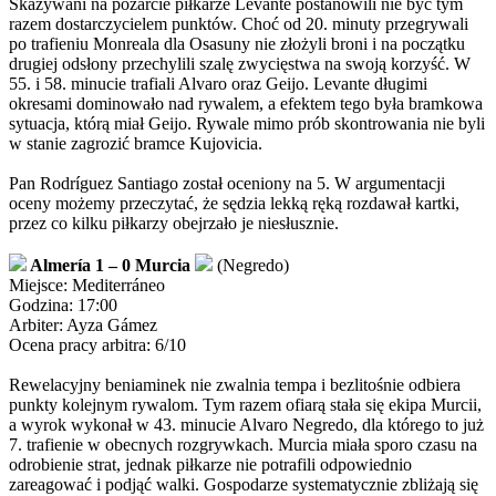
Skazywani na pożarcie piłkarze Levante postanowili nie być tym
razem dostarczycielem punktów. Choć od 20. minuty przegrywali
po trafieniu Monreala dla Osasuny nie złożyli broni i na początku
drugiej odsłony przechylili szalę zwycięstwa na swoją korzyść. W
55. i 58. minucie trafiali Alvaro oraz Geijo. Levante długimi
okresami dominowało nad rywalem, a efektem tego była bramkowa
sytuacja, którą miał Geijo. Rywale mimo prób skontrowania nie byli
w stanie zagrozić bramce Kujovicia.
Pan Rodríguez Santiago został oceniony na 5. W argumentacji
oceny możemy przeczytać, że sędzia lekką ręką rozdawał kartki,
przez co kilku piłkarzy obejrzało je niesłusznie.
Almería 1 – 0 Murcia
(Negredo)
Miejsce: Mediterráneo
Godzina: 17:00
Arbiter: Ayza Gámez
Ocena pracy arbitra: 6/10
Rewelacyjny beniaminek nie zwalnia tempa i bezlitośnie odbiera
punkty kolejnym rywalom. Tym razem ofiarą stała się ekipa Murcii,
a wyrok wykonał w 43. minucie Alvaro Negredo, dla którego to już
7. trafienie w obecnych rozgrywkach. Murcia miała sporo czasu na
odrobienie strat, jednak piłkarze nie potrafili odpowiednio
zareagować i podjąć walki. Gospodarze systematycznie zbliżają się