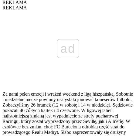
REKLAMA
REKLAMA
ad
Za nami pełen emocji i wrażeń weekend z ligą hiszpańską. Sobotnie
i niedzielne mecze powinny usatysfakcjonować koneserów futbolu.
Zobaczyliśmy 26 bramek (12 w sobotę i 14 w niedzielę). Sędziowie
pokazali 46 żółtych kartek i 4 czerwone. W ligowej tabeli
najistotniejszą zmianą jest wypadnięcie ze strefy pucharowej
Racingu, który został wyprzedzony przez Sevillę, jak i Almeríę. W
czołówce bez zmian, choć FC Barcelona odrobiła część strat do
prowadzącego Realu Madryt. Słabo zaprezentowały się drużyny