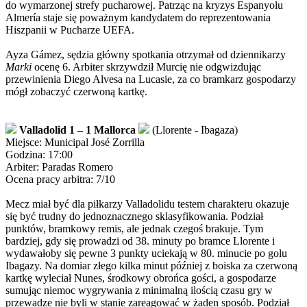
do wymarzonej strefy pucharowej. Patrząc na kryzys Espanyolu
Almería staje się poważnym kandydatem do reprezentowania
Hiszpanii w Pucharze UEFA.
Ayza Gámez, sędzia główny spotkania otrzymał od dziennikarzy
Marki
ocenę 6. Arbiter skrzywdził Murcię nie odgwizdując
przewinienia Diego Alvesa na Lucasie, za co bramkarz gospodarzy
mógł zobaczyć czerwoną kartkę.
Valladolid 1 – 1 Mallorca
(Llorente - Ibagaza)
Miejsce: Municipal José Zorrilla
Godzina: 17:00
Arbiter: Paradas Romero
Ocena pracy arbitra: 7/10
Mecz miał być dla piłkarzy Valladolidu testem charakteru okazuje
się być trudny do jednoznacznego sklasyfikowania. Podział
punktów, bramkowy remis, ale jednak czegoś brakuje. Tym
bardziej, gdy się prowadzi od 38. minuty po bramce Llorente i
wydawałoby się pewne 3 punkty uciekają w 80. minucie po golu
Ibagazy. Na domiar złego kilka minut później z boiska za czerwoną
kartkę wyleciał Nunes, środkowy obrońca gości, a gospodarze
sumując niemoc wygrywania z minimalną ilością czasu gry w
przewadze nie byli w stanie zareagować w żaden sposób. Podział