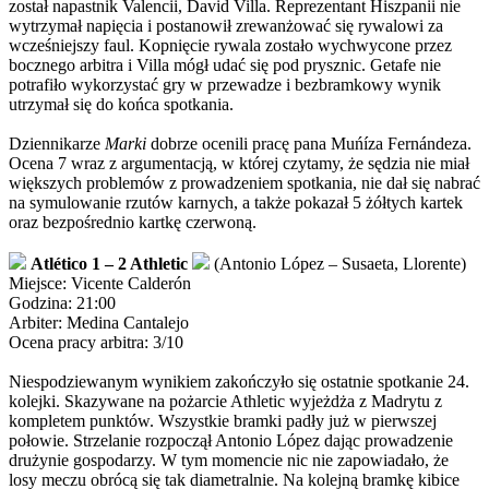
został napastnik Valencii, David Villa. Reprezentant Hiszpanii nie
wytrzymał napięcia i postanowił zrewanżować się rywalowi za
wcześniejszy faul. Kopnięcie rywala zostało wychwycone przez
bocznego arbitra i Villa mógł udać się pod prysznic. Getafe nie
potrafiło wykorzystać gry w przewadze i bezbramkowy wynik
utrzymał się do końca spotkania.
Dziennikarze
Marki
dobrze ocenili pracę pana Muńíza Fernándeza.
Ocena 7 wraz z argumentacją, w której czytamy, że sędzia nie miał
większych problemów z prowadzeniem spotkania, nie dał się nabrać
na symulowanie rzutów karnych, a także pokazał 5 żółtych kartek
oraz bezpośrednio kartkę czerwoną.
Atlético 1 – 2 Athletic
(Antonio López – Susaeta, Llorente)
Miejsce: Vicente Calderón
Godzina: 21:00
Arbiter: Medina Cantalejo
Ocena pracy arbitra: 3/10
Niespodziewanym wynikiem zakończyło się ostatnie spotkanie 24.
kolejki. Skazywane na pożarcie Athletic wyjeżdża z Madrytu z
kompletem punktów. Wszystkie bramki padły już w pierwszej
połowie. Strzelanie rozpoczął Antonio López dając prowadzenie
drużynie gospodarzy. W tym momencie nic nie zapowiadało, że
losy meczu obrócą się tak diametralnie. Na kolejną bramkę kibice