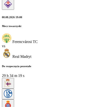
08.08.2026 19:00
Mecz towarzyski
Ferencvárosi TC
vs
Real Madryt
Do rozpoczęcia pozostało
29
h
34
m
18
s