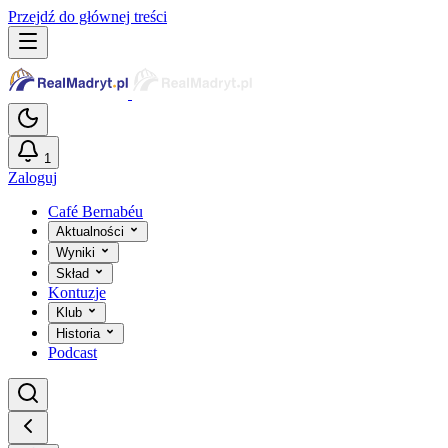
Przejdź do głównej treści
1
Zaloguj
Café Bernabéu
Aktualności
Wyniki
Skład
Kontuzje
Klub
Historia
Podcast