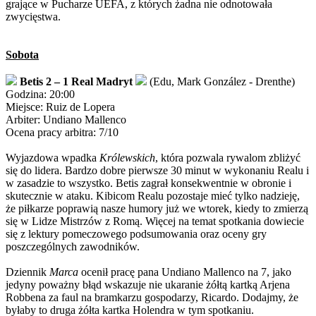
grające w Pucharze UEFA, z których żadna nie odnotowała
zwycięstwa.
Sobota
Betis 2 – 1 Real Madryt
(Edu, Mark González - Drenthe)
Godzina: 20:00
Miejsce: Ruiz de Lopera
Arbiter: Undiano Mallenco
Ocena pracy arbitra: 7/10
Wyjazdowa wpadka
Królewskich
, która pozwala rywalom zbliżyć
się do lidera. Bardzo dobre pierwsze 30 minut w wykonaniu Realu i
w zasadzie to wszystko. Betis zagrał konsekwentnie w obronie i
skutecznie w ataku. Kibicom Realu pozostaje mieć tylko nadzieję,
że piłkarze poprawią nasze humory już we wtorek, kiedy to zmierzą
się w Lidze Mistrzów z Romą. Więcej na temat spotkania dowiecie
się z lektury pomeczowego podsumowania oraz oceny gry
poszczególnych zawodników.
Dziennik
Marca
ocenił pracę pana Undiano Mallenco na 7, jako
jedyny poważny błąd wskazuje nie ukaranie żółtą kartką Arjena
Robbena za faul na bramkarzu gospodarzy, Ricardo. Dodajmy, że
byłaby to druga żółta kartka Holendra w tym spotkaniu.