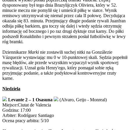
dysponowany był tego dnia Brazylijczyk Oliviera, który w 52.
minucie meczu nie pomylił się i umieścił piłkę w siatce. Wynik
remisowy utrzymywał się niemal przez cała II połowę. Decydująca
okazała się 83. minuta. Przejmujący długie podanie rywali Juanfran
odbija piłkę barkiem, gra toczy się dalej i wtedy sędzia otrzymuję
informację od bocznego i po raz drugi dyktuje rzut karny. Do piłki
podszedł Ronaldinho i pewnym strzałem posłał futbolówkę w lewy
róg bramki.
Dziennikarze
Marki
nie zostawili suchej nitki na Gonzálezie
Vázquezie wystawiając mu 0 w 10-punktowej skali. Sędzia popełnił
masę błędów, ale przede wszystkim wypaczył wynik sportowej
rywalizacji. Uznał gola Henry'ego, który pomagał sobie ręką
przyjmując podanie, a także podyktował kontrowersyjne rzuty
karne.
Niedziela
Levante 2 – 1 Osasuna
(Alvaro, Geijo - Monreal)
Miejsce:Ciutat de Valencia
Godzina: 17:00
Arbiter: Rodríguez Santiago
Ocena pracy arbitra: 5/10