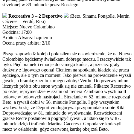
strzelonej w 89. minucie przez Rossiego.
Recreativo 3 – 2 Deportivo
(Beto, Sinama Pongolle, Martín
Cáceres – Verdú, Riki)
Miejsce: Nuevo Colombino
Godzina: 17:00
Arbiter: Alvarez Izquierdo
Ocena pracy arbitra: 2/10
Pisząc zapowiedź kolejki pokusiłem się o stwierdzenie, że na Nuevo
Colombino będziemy świadkami dobrego meczu. I rzeczywiście tak
było. Pięć bramek i emocje do samego końca, a przecież grały
drużyny z ligowego ogona! Cieniem na spotkaniu kładzie się praca
sędziego, ale o tym za moment. Jako pierwsi na prowadzenie wyszli
goście, a bramkę z rzutu karnego zdobył Verdú. Do przerwy mimo
licznych prób z obu stron wynik się nie zmienił. Piłkarze Recerativo
po ostrej reprymendzie w szatni od trenera Zambrano wyszli na II
połowę w bojowych nastrojach. Strzelanie w 52. minucie rozpoczął
Beto, a rywali dobił w 56. minucie Pongolle. I gdy wszystkim
wydawało się, że Deportivo dogorywa przypomniał o sobie Riki.
Doprowadzając w 81. minucie do wyrównania. Rozwścieczeni
gracze Recre postanowili pogrążyć rywali, a udało się to w 87.
minucie dzięki trafieniu Martína Cáceresa. Gopodarze kończyli
mecz w osłabieniu, gdyż czerwoną kartkę obejrzał Beto.