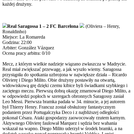
każdej drużyny.
Real Saragossa 1 – 2 FC Barcelona
(Oliviera – Henry,
Ronaldinho)
Miejsce: La Romareda
Godzina: 22:00
Arbiter: González Vázquez
Ocena pracy arbitra: 0/10
Mecz, z którym wielkie nadzieje wiązano zwłaszcza w Madrycie.
Real miał zwiększać przewagę, a jak wyszło wiemy. Saragossa
przystąpiła do spotkania uzbrojona w największe działa – Ricardo
Olivierę i Diego Milito. Obie drużyny postawiły na otwartą,
widowiskową grę dzięki czemu kibice byli świadkami szybkiego i
zaciętego meczu. Pierwszą dobrą okazję zmarnował Diego Milito, a
w odpowiedzi popłoch w szeregach obronnych Saragossy zasiał
Leo Messi. Pierwsza bramka padała w 34. minucie, a jej autorem
był Thierry Henry. Francuz został obsłużony fantastycznym
podaniem przez Portugalczyka Deco i z najbliższej odległości
pokonał Césara. Ataki gospodarzy zaowocowały rzutem karnym.
Aktywnego Olivierę faulował Marquez i sędzia bez wahania
wskazał na wapno. Diego Milito uderzył w środek bramki, a na
dodatek wysoko ponad poprzeczką bramki Valdésa. Lepiej