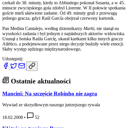
czekali do 38. minuty, kiedy to Abbiatiego pokonał Susaeta, a w 45.
minucie zwycięskiego gola zdobył Llorente. W II połowie spotkania
goście mieli ułatwione zadanie. Od 49. minuty grali z przewagą
jednego gracza, gdyż Raúl García obejrzał czerwony kartonik.
Pan Medina Cantalejo, według dziennikarzy
Marki
, nie stanął na
wysokości zadania i był jednym z najsłabszych aktorów widowiska.
Usunął z boiska Raúla Garcíę, ukarał kartkami kilku innych graczy
Atlético, a podejmowane przez niego decyzje budziły wiele emocji.
Słaby występ sędziego międzynarodowego.
Udostępnij:
Ostatnie aktualności
Mancini: Na szczęście Robinho nie zagra
Wywiad ze skrzydłowym naszego jutrzejszego rywala
18.02.2008
•
52