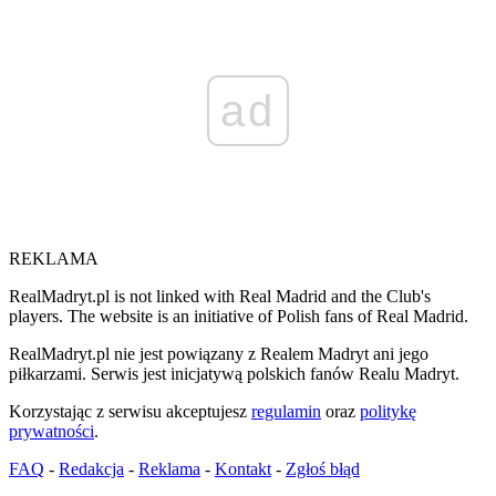
ad
REKLAMA
RealMadryt.pl is not linked with Real Madrid and the Club's
players. The website is an initiative of Polish fans of Real Madrid.
RealMadryt.pl nie jest powiązany z Realem Madryt ani jego
piłkarzami. Serwis jest inicjatywą polskich fanów Realu Madryt.
Korzystając z serwisu akceptujesz
regulamin
oraz
politykę
prywatności
.
FAQ
-
Redakcja
-
Reklama
-
Kontakt
-
Zgłoś błąd