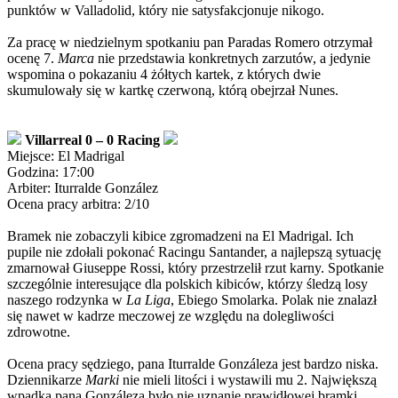
punktów w Valladolid, który nie satysfakcjonuje nikogo.
Za pracę w niedzielnym spotkaniu pan Paradas Romero otrzymał
ocenę 7.
Marca
nie przedstawia konkretnych zarzutów, a jedynie
wspomina o pokazaniu 4 żółtych kartek, z których dwie
skumulowały się w kartkę czerwoną, którą obejrzał Nunes.
Villarreal 0 – 0 Racing
Miejsce: El Madrigal
Godzina: 17:00
Arbiter: Iturralde González
Ocena pracy arbitra: 2/10
Bramek nie zobaczyli kibice zgromadzeni na El Madrigal. Ich
pupile nie zdołali pokonać Racingu Santander, a najlepszą sytuację
zmarnował Giuseppe Rossi, który przestrzelił rzut karny. Spotkanie
szczególnie interesujące dla polskich kibiców, którzy śledzą losy
naszego rodzynka w
La Liga
, Ebiego Smolarka. Polak nie znalazł
się nawet w kadrze meczowej ze względu na dolegliwości
zdrowotne.
Ocena pracy sędziego, pana Iturralde Gonzáleza jest bardzo niska.
Dziennikarze
Marki
nie mieli litości i wystawili mu 2. Największą
wpadką pana Gonzáleza było nie uznanie prawidłowej bramki