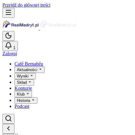
Przejdź do głównej treści
1
Zaloguj
Café Bernabéu
Aktualności
Wyniki
Skład
Kontuzje
Klub
Historia
Podcast