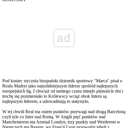
ad
Pod koniec stycznia hiszpański dziennik sportowy "Marca" pisał o
Realu Madryt jako najsolidniejszym liderze spośród najlepszych
europejskich lig. I chociaż od tamtego czasu minęło piętnaście dni i
trochę się pozmieniało to Królewscy wciąż obok Interu są
najlepszym liderem, a udowadniają to statystyki.
W tej chwili Real ma osiem punktów przewagi nad drugą Barceloną
czyli tyle co Inter nad Romą. W Anglii pięć punktów nad
Manchesterem ma Arsenal Londyn, trzy punkty nad Werderem w
Niemczech ma Bayern, we Francji Lyon przewodzi tabeli z