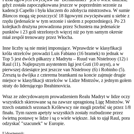
gdyż została zapoczątkowana jeszcze w poprzednim sezonie za
kadencji Capello i była kluczem do zdobycia mistrzostwa. W sumie
Blancos
mogą się poszczycić 18 ligowymi zwycięstwami u siebie z
rzędu (jedenaście w tym sezonie i siedem z poprzedniego). Po 23
kolejkach drużyna prowadzona przez Schustera ma jedenaście
punktów i 23 goli strzelonych więcej niż po tym samym okresie
miał zespół trenowany przez Włocha.
Inne liczby są nie mniej imponujące. Wprawdzie w klasyfikacji
króla strzelców prowadzi Luis Fabiano (16 bramek) to jednak w
Top 5 jest dwóch piłkarzy z Madrytu – Ruud van Nistelrooy (12) i
Raul (11). Najlepszym asystentem ligi jest Guti (10 asyst), a w
pierwszej dziesiątce jest jeszcze van Nistelrooy (6) i Robinho (5).
Zresztą ta dwójka z czterema bramkami na koncie zajmuje drugie
miejsce w klasyfikacji strzelców w Lidze Mistrzów, z jednym golem
straty do liderującego Ibrahimovicia.
Wraz ze zdecydowanym prowadzeniem Realu Madryt w lidze oczy
wszystkich skierowane są na zawsze upragnioną Ligę Mistrzów. W
trzech ostatnich sezonach Królewscy nie mogli przebić się przez 1/8
finału. Tym razem apetyty wszystkich zostały rozbudzone przez
świetną postawę w lidze i są o wiele większe. Jak to ujął Raul, pora
odzyskać "szacunek" w Europie.
Udostępnij: