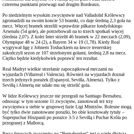
czterema punktami przewagi nad drugim Bordeaux.
Po niedzielnym wysokim zwycięstwie nad Valladolid Królewscy
zgromadzili na swoim koncie 53 bramki, co daje średnią 2,3 gola na
mecz. Więcej bramek strzelili wprawdzie piłkarze londyńskiego
Arsenalu (54 gole), ale potrzebowali na to trzech spotkań więcej
(średnia 2,07). Z kolei Inter strzelił 46 bramek w 22 meczach (2,09),
Olympique 48 w 24 (2), a Bayern 34 w 19 (1,78). Kiedy Real
wygrywał ligę z Johnem Toshackiem na ławce trenerskiej
zakończyli sezon ze 107 strzelonymi golami, średnią 2,8 na mecz.
Ciężko będzie kiedykolwiek poprawić ten rezultat.
Real Madryt wielkie strzelanie zapoczątkował meczami na
wyjazdach (Villarreal i Valencia). Również na wyjazdach doznał
trzech jedynych porażek (Espanyol, Sevilla, Almeria). Tylko z
Sevillą i Almerią nie udało mu się strzelić gola.
W lidze Królewscy jeszcze nie przegrali na Santiago Bernabeu,
odnosząc w tym sezonie 11 zwycięstw, zanotowali też trzy
zwycięstwa u siebie w grupowej fazie Ligi Mistrzów. Bolesne mogą
być tylko dwie zanotowane porażki, bo obie kosztowały tytuły –
Superpuchar Hiszpanii po porażce 3-5 z Sevillą i Puchar Króla po
przegranej z Mallorcą.
Passa ligowych zwycięstw na "Bernabunker" jest o wiele dłuższa,