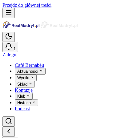
Przejdź do głównej treści
1
Zaloguj
Café Bernabéu
Aktualności
Wyniki
Skład
Kontuzje
Klub
Historia
Podcast