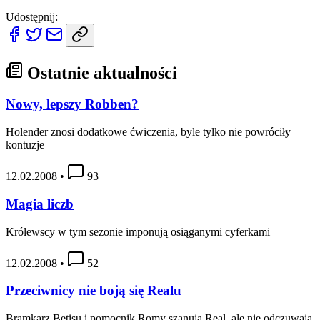
Udostępnij:
Ostatnie aktualności
Nowy, lepszy Robben?
Holender znosi dodatkowe ćwiczenia, byle tylko nie powróciły
kontuzje
12.02.2008
•
93
Magia liczb
Królewscy w tym sezonie imponują osiąganymi cyferkami
12.02.2008
•
52
Przeciwnicy nie boją się Realu
Bramkarz Betisu i pomocnik Romy szanują Real, ale nie odczuwają