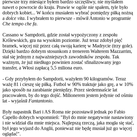
pierwsze trzy miesiące byłem bardzo szczęśliwy, nie myślałem
nawet o powrocie do kraju. Prawie w ogóle nie spałem, tyle było
dobrych kobiet... W końcu musiałem wybrać pomiędzy piłką nożną
a
dolce vita
. I wybrałem to pierwsze - mówił Antonio w programie
Che tempo che fa
.
Cassano w Sampdorii, gdzie został wypożyczony z zespołu
Królewskich, gra na wysokim poziomie. Już teraz zdobył pięć
bramek, więcej niż przez całą swoją karierę w Madrycie (trzy gole).
Dzięki bardzo dobrym stosunkom z trenerem Walterem Mazzarrim,
stał się jednym z najważniejszych zawodników zespołu. Tak
ważnym, że już niedługo powinien zostać sfinalizowany jego
transfer, a Włosi zapłacą 5,5 miliona euro.
- Gdy przybyłem do Sampdorii, ważyłem 90 kilogramów. Teraz
ważę 81 i cieszę się piłką. Futbol w 90% traktuje jako grę, a w 10%
jako sposób na zarabianie pieniędzy. Przez siedemnaście lat
pracowałem, by do tego dojść. Milionerem jestem jedynie od ośmiu
lat - wyjaśnił
Fantantonio
.
Były napastnik Bari i AS Roma nie pozostawił jednak po Fabio
Capello dobrych wspomnień: "Był do mnie negatywnie nastawiony
i nie widział dla mnie miejsca. Najlepszą rzeczą, jaka mogła się stać,
był jego wyjazd do Anglii, ponieważ nie będę musiał już go więcej
oglądać".