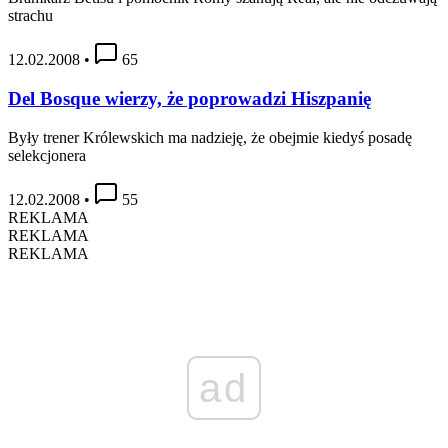
strachu
12.02.2008
•
65
Del Bosque wierzy, że poprowadzi Hiszpanię
Były trener Królewskich ma nadzieję, że obejmie kiedyś posadę
selekcjonera
12.02.2008
•
55
REKLAMA
REKLAMA
REKLAMA
ad