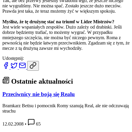
Tak, ale bez przerwy jesteśmy świadomi tego, że jeszcze niczego
nie wygraliśmy. Nie można spać. Zostało jeszcze dużo meczów.
Prawda jest taka, że teraz możemy żyć w większym spokoju.
Myślisz, że tę drużynę stać na triumf w Lidze Mistrzów?
Jest wiele wspaniałych zespołów. Dużo zależy od drabinki. Jeśli
dobrze będziemy trafiać, to możemy wygrać. W przypadku
mniejszego szczęścia, nie można być niczego pewnym. Roma z
pewnością nie będzie łatwym przeciwnikiem. Zgadzam się z tym, że
mecze z tą drużyną zawsze mi wychodziły.
Udostępnij:
Ostatnie aktualności
Przeciwnicy nie boją się Realu
Bramkarz Betisu i pomocnik Romy szanują Real, ale nie odczuwają
strachu
12.02.2008
•
65