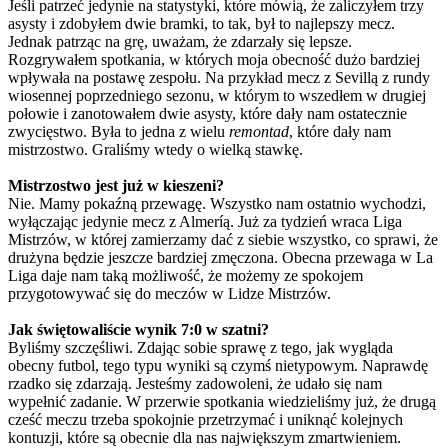
Jeśli patrzeć jedynie na statystyki, które mówią, że zaliczyłem trzy
asysty i zdobyłem dwie bramki, to tak, był to najlepszy mecz.
Jednak patrząc na grę, uważam, że zdarzały się lepsze.
Rozgrywałem spotkania, w których moja obecność dużo bardziej
wpływała na postawę zespołu. Na przykład mecz z Sevillą z rundy
wiosennej poprzedniego sezonu, w którym to wszedłem w drugiej
połowie i zanotowałem dwie asysty, które dały nam ostatecznie
zwycięstwo. Była to jedna z wielu
remontad
, które dały nam
mistrzostwo. Graliśmy wtedy o wielką stawkę.
Mistrzostwo jest już w kieszeni?
Nie. Mamy pokaźną przewagę. Wszystko nam ostatnio wychodzi,
wyłączając jedynie mecz z Almeríą. Już za tydzień wraca Liga
Mistrzów, w której zamierzamy dać z siebie wszystko, co sprawi, że
drużyna będzie jeszcze bardziej zmęczona. Obecna przewaga w La
Liga daje nam taką możliwość, że możemy ze spokojem
przygotowywać się do meczów w Lidze Mistrzów.
Jak świętowaliście wynik 7:0 w szatni?
Byliśmy szczęśliwi. Zdając sobie sprawę z tego, jak wygląda
obecny futbol, tego typu wyniki są czymś nietypowym. Naprawdę
rzadko się zdarzają. Jesteśmy zadowoleni, że udało się nam
wypełnić zadanie. W przerwie spotkania wiedzieliśmy już, że drugą
cześć meczu trzeba spokojnie przetrzymać i uniknąć kolejnych
kontuzji, które są obecnie dla nas największym zmartwieniem.