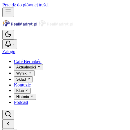
Przejdź do głównej treści
1
Zaloguj
Café Bernabéu
Aktualności
Wyniki
Skład
Kontuzje
Klub
Historia
Podcast