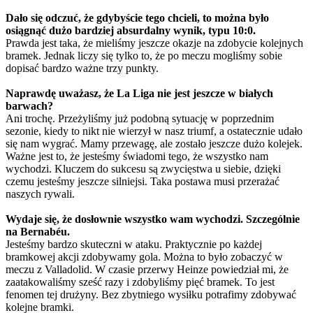
Dało się odczuć, że gdybyście tego chcieli, to można było
osiągnąć dużo bardziej absurdalny wynik, typu 10:0.
Prawda jest taka, że mieliśmy jeszcze okazje na zdobycie kolejnych
bramek. Jednak liczy się tylko to, że po meczu mogliśmy sobie
dopisać bardzo ważne trzy punkty.
Naprawdę uważasz, że La Liga nie jest jeszcze w białych
barwach?
Ani trochę. Przeżyliśmy już podobną sytuację w poprzednim
sezonie, kiedy to nikt nie wierzył w nasz triumf, a ostatecznie udało
się nam wygrać. Mamy przewagę, ale zostało jeszcze dużo kolejek.
Ważne jest to, że jesteśmy świadomi tego, że wszystko nam
wychodzi. Kluczem do sukcesu są zwycięstwa u siebie, dzięki
czemu jesteśmy jeszcze silniejsi. Taka postawa musi przerażać
naszych rywali.
Wydaje się, że dosłownie wszystko wam wychodzi. Szczególnie
na Bernabéu.
Jesteśmy bardzo skuteczni w ataku. Praktycznie po każdej
bramkowej akcji zdobywamy gola. Można to było zobaczyć w
meczu z Valladolid. W czasie przerwy Heinze powiedział mi, że
zaatakowaliśmy sześć razy i zdobyliśmy pięć bramek. To jest
fenomen tej drużyny. Bez zbytniego wysiłku potrafimy zdobywać
kolejne bramki.