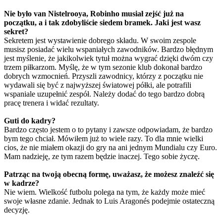
Nie było van Nistelrooya, Robinho musiał zejść już na
początku, a i tak zdobyliście siedem bramek. Jaki jest wasz
sekret?
Sekretem jest wystawienie dobrego składu. W swoim zespole
musisz posiadać wielu wspaniałych zawodników. Bardzo błędnym
jest myślenie, że jakikolwiek tytuł można wygrać dzięki dwóm czy
trzem piłkarzom. Myślę, że w tym sezonie klub dokonał bardzo
dobrych wzmocnień. Przyszli zawodnicy, którzy z początku nie
wydawali się być z najwyższej światowej półki, ale potrafili
wspaniale uzupełnić zespół. Należy dodać do tego bardzo dobrą
pracę trenera i widać rezultaty.
Guti do kadry?
Bardzo często jestem o to pytany i zawsze odpowiadam, że bardzo
bym tego chciał. Mówiłem już to wiele razy. To dla mnie wielki
cios, że nie miałem okazji do gry na ani jednym Mundialu czy Euro.
Mam nadzieję, ze tym razem będzie inaczej. Tego sobie życzę.
Patrząc na twoją obecną formę, uważasz, że możesz znaleźć się
w kadrze?
Nie wiem. Wielkość futbolu polega na tym, że każdy może mieć
swoje własne zdanie. Jednak to Luis Aragonés podejmie ostateczną
decyzję.