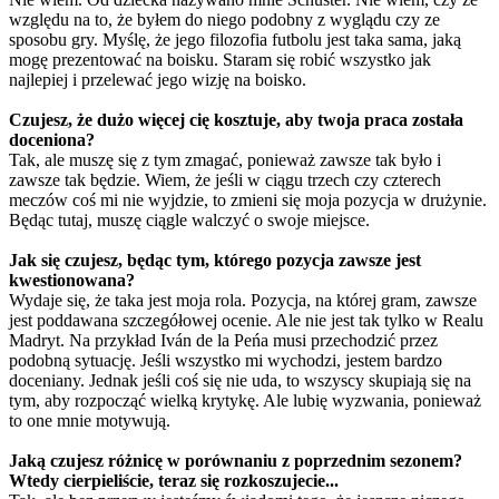
względu na to, że byłem do niego podobny z wyglądu czy ze
sposobu gry. Myślę, że jego filozofia futbolu jest taka sama, jaką
mogę prezentować na boisku. Staram się robić wszystko jak
najlepiej i przelewać jego wizję na boisko.
Czujesz, że dużo więcej cię kosztuje, aby twoja praca została
doceniona?
Tak, ale muszę się z tym zmagać, ponieważ zawsze tak było i
zawsze tak będzie. Wiem, że jeśli w ciągu trzech czy czterech
meczów coś mi nie wyjdzie, to zmieni się moja pozycja w drużynie.
Będąc tutaj, muszę ciągle walczyć o swoje miejsce.
Jak się czujesz, będąc tym, którego pozycja zawsze jest
kwestionowana?
Wydaje się, że taka jest moja rola. Pozycja, na której gram, zawsze
jest poddawana szczegółowej ocenie. Ale nie jest tak tylko w Realu
Madryt. Na przykład Iván de la Peńa musi przechodzić przez
podobną sytuację. Jeśli wszystko mi wychodzi, jestem bardzo
doceniany. Jednak jeśli coś się nie uda, to wszyscy skupiają się na
tym, aby rozpocząć wielką krytykę. Ale lubię wyzwania, ponieważ
to one mnie motywują.
Jaką czujesz różnicę w porównaniu z poprzednim sezonem?
Wtedy cierpieliście, teraz się rozkoszujecie...