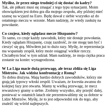
Myślisz, że przez niego trudniej ci się dostać do kadry?
Tak, ale piłkarz musi się zmagać z tego typu sytuacjami. Moim
obowiązkiem jest dobra gra dla mojego zespołu, aby później mieć
szansę na wyjazd na Euro. Będę dawał z siebie wszystko aż do
ostatniego meczu w sezonie. Mam nadzieję, że wtedy zasłużę na
powołanie.
Co czujesz, kiedy oglądasz mecze Hiszpanów?
To samo, co czuje każdy zawodnik, który nie dostaje powołania.
Kiedy oglądam Hiszpanię, czuję zazdrość, że nie mogę tam być i
cieszyć się grą. Mówiłem już to dużo razy. Myślę, że reprezentacja
ma wspaniały zespół, który może osiągnąć wielkie rzeczy.
Chciałbym brać w tym udział. Mam nadzieję, że moja ciężka praca
zostanie na koniec wynagrodzona.
W La Liga macie dużą przewagę, ale teraz zbliża się Liga
Mistrzów. Jak widzisz konfrontację z Romą?
To dobra drużyna. Mają bardzo dobrych zawodników, którzy nie
grają jak typowy włoski zespół. Uważam, że kwestia awansu do
kolejnej fazy jest otwarta. Mamy tę wielką przewagę, że mecz
rewanżowy gramy u siebie. Zrobimy wszystko, aby przejść dalej,
ponieważ w ostatnich latach nie prezentowaliśmy się za dobrze w
Lidze Mistrzów. Myślę, że to jest odpowiedni rok do tego, aby
znaleźć się wśród najlepszych.