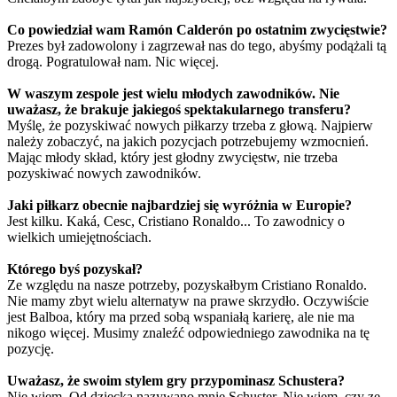
Co powiedział wam Ramón Calderón po ostatnim zwycięstwie?
Prezes był zadowolony i zagrzewał nas do tego, abyśmy podążali tą
drogą. Pogratulował nam. Nic więcej.
W waszym zespole jest wielu młodych zawodników. Nie
uważasz, że brakuje jakiegoś spektakularnego transferu?
Myślę, że pozyskiwać nowych piłkarzy trzeba z głową. Najpierw
należy zobaczyć, na jakich pozycjach potrzebujemy wzmocnień.
Mając młody skład, który jest głodny zwycięstw, nie trzeba
pozyskiwać nowych zawodników.
Jaki piłkarz obecnie najbardziej się wyróżnia w Europie?
Jest kilku. Kaká, Cesc, Cristiano Ronaldo... To zawodnicy o
wielkich umiejętnościach.
Którego byś pozyskał?
Ze względu na nasze potrzeby, pozyskałbym Cristiano Ronaldo.
Nie mamy zbyt wielu alternatyw na prawe skrzydło. Oczywiście
jest Balboa, który ma przed sobą wspaniałą karierę, ale nie ma
nikogo więcej. Musimy znaleźć odpowiedniego zawodnika na tę
pozycję.
Uważasz, że swoim stylem gry przypominasz Schustera?
Nie wiem. Od dziecka nazywano mnie Schuster. Nie wiem, czy ze