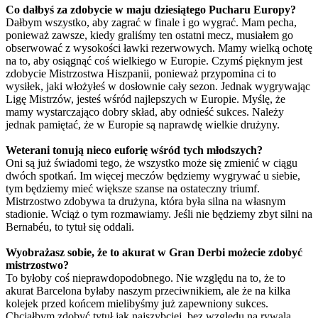
Co dałbyś za zdobycie w maju dziesiątego Pucharu Europy?
Dałbym wszystko, aby zagrać w finale i go wygrać. Mam pecha,
ponieważ zawsze, kiedy graliśmy ten ostatni mecz, musiałem go
obserwować z wysokości ławki rezerwowych. Mamy wielką ochotę
na to, aby osiągnąć coś wielkiego w Europie. Czymś pięknym jest
zdobycie Mistrzostwa Hiszpanii, ponieważ przypomina ci to
wysiłek, jaki włożyłeś w dosłownie cały sezon. Jednak wygrywając
Ligę Mistrzów, jesteś wśród najlepszych w Europie. Myślę, że
mamy wystarczająco dobry skład, aby odnieść sukces. Należy
jednak pamiętać, że w Europie są naprawdę wielkie drużyny.
Weterani tonują nieco euforię wśród tych młodszych?
Oni są już świadomi tego, że wszystko może się zmienić w ciągu
dwóch spotkań. Im więcej meczów będziemy wygrywać u siebie,
tym będziemy mieć większe szanse na ostateczny triumf.
Mistrzostwo zdobywa ta drużyna, która była silna na własnym
stadionie. Wciąż o tym rozmawiamy. Jeśli nie będziemy zbyt silni na
Bernabéu, to tytuł się oddali.
Wyobrażasz sobie, że to akurat w Gran Derbi możecie zdobyć
mistrzostwo?
To byłoby coś nieprawdopodobnego. Nie względu na to, że to
akurat Barcelona byłaby naszym przeciwnikiem, ale że na kilka
kolejek przed końcem mielibyśmy już zapewniony sukces.
Chciałbym zdobyć tytuł jak najszybciej, bez względu na rywala.