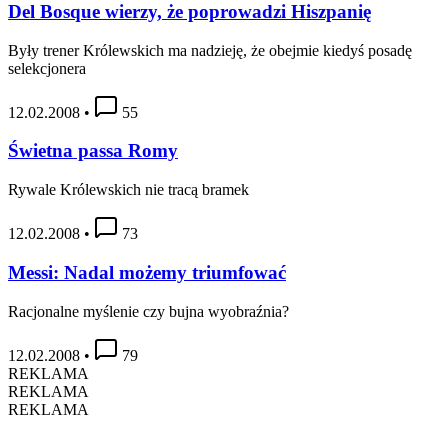
Del Bosque wierzy, że poprowadzi Hiszpanię
Były trener Królewskich ma nadzieję, że obejmie kiedyś posadę
selekcjonera
12.02.2008
•
55
Świetna passa Romy
Rywale Królewskich nie tracą bramek
12.02.2008
•
73
Messi: Nadal możemy triumfować
Racjonalne myślenie czy bujna wyobraźnia?
12.02.2008
•
79
REKLAMA
REKLAMA
REKLAMA