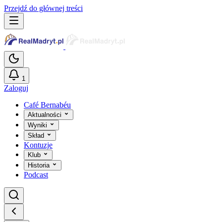
Przejdź do głównej treści
1
Zaloguj
Café Bernabéu
Aktualności
Wyniki
Skład
Kontuzje
Klub
Historia
Podcast