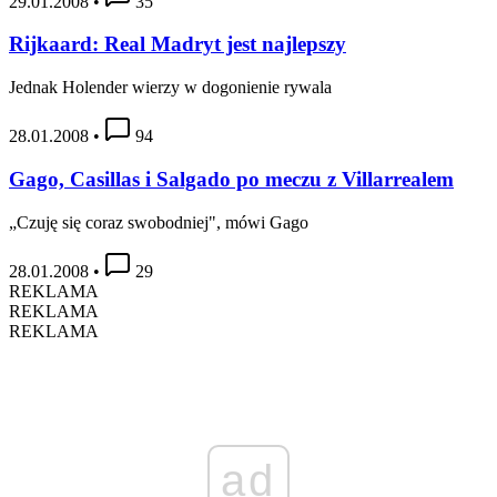
29.01.2008
•
35
Rijkaard: Real Madryt jest najlepszy
Jednak Holender wierzy w dogonienie rywala
28.01.2008
•
94
Gago, Casillas i Salgado po meczu z Villarrealem
„Czuję się coraz swobodniej", mówi Gago
28.01.2008
•
29
REKLAMA
REKLAMA
REKLAMA
ad