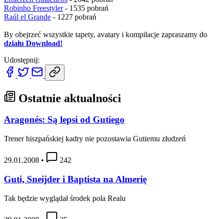
Robinho Freestyler
- 1535 pobrań
Raúl el Grande
- 1227 pobrań
By obejrzeć wszystkie tapety, avatary i kompilacje zapraszamy do
działu Download!
Udostępnij:
Ostatnie aktualności
Aragonés: Są lepsi od Gutiego
Trener hiszpańskiej kadry nie pozostawia Gutiemu złudzeń
29.01.2008
•
242
Guti, Sneijder i Baptista na Almerię
Tak będzie wyglądał środek pola Realu