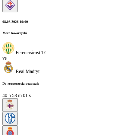
08.08.2026 19:00
Mecz towarzyski
Ferencvárosi TC
vs
Real Madryt
Do rozpoczęcia pozostało
40
h
58
m
00
s