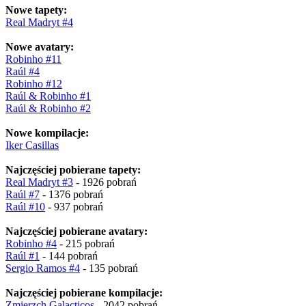
Nowe tapety:
Real Madryt #4
Nowe avatary:
Robinho #11
Raúl #4
Robinho #12
Raúl & Robinho #1
Raúl & Robinho #2
Nowe kompilacje:
Iker Casillas
Najczęściej pobierane tapety:
Real Madryt #3
- 1926 pobrań
Raúl #7
- 1376 pobrań
Raúl #10
- 937 pobrań
Najczęściej pobierane avatary:
Robinho #4
- 215 pobrań
Raúl #1
- 144 pobrań
Sergio Ramos #4
- 135 pobrań
Najczęściej pobierane kompilacje:
Zmierzch Galacticos
- 2042 pobrań