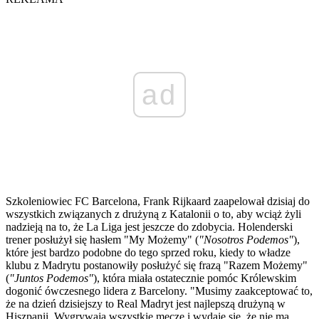
ad
Szkoleniowiec FC Barcelona, Frank Rijkaard zaapelował dzisiaj do
wszystkich związanych z drużyną z Katalonii o to, aby wciąż żyli
nadzieją na to, że La Liga jest jeszcze do zdobycia. Holenderski
trener posłużył się hasłem "My Możemy" (
"Nosotros Podemos"
),
które jest bardzo podobne do tego sprzed roku, kiedy to władze
klubu z Madrytu postanowiły posłużyć się frazą "Razem Możemy"
(
"Juntos Podemos"
), która miała ostatecznie pomóc Królewskim
dogonić ówczesnego lidera z Barcelony. "Musimy zaakceptować to,
że na dzień dzisiejszy to Real Madryt jest najlepszą drużyną w
Hiszpanii. Wygrywają wszystkie mecze i wydaje się, że nie ma