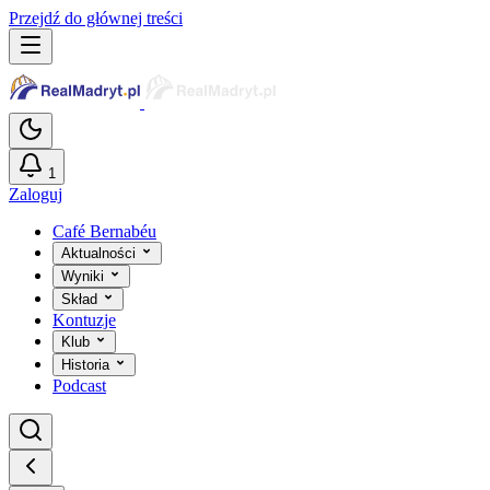
Przejdź do głównej treści
1
Zaloguj
Café Bernabéu
Aktualności
Wyniki
Skład
Kontuzje
Klub
Historia
Podcast