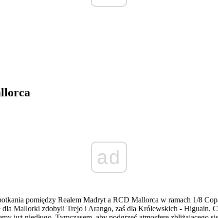
llorca
ad
spotkania pomiędzy Realem Madryt a RCD Mallorca w ramach 1/8 Cop
dla Mallorki zdobyli Trejo i Arango, zaś dla Królewskich - Higuain.
iemy już niedługo. Tymczasem, aby podgrzeć atmosferę zbliżającego si