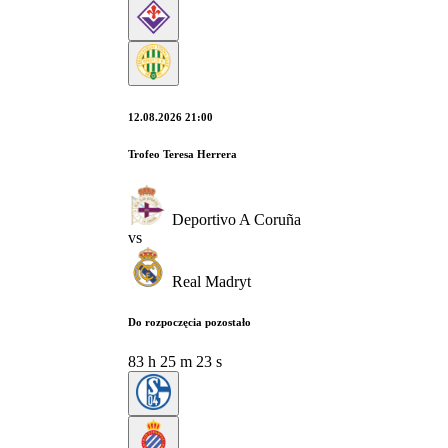
12.08.2026 21:00
Trofeo Teresa Herrera
Deportivo A Coruña
vs
Real Madryt
Do rozpoczęcia pozostało
83
h
25
m
23
s