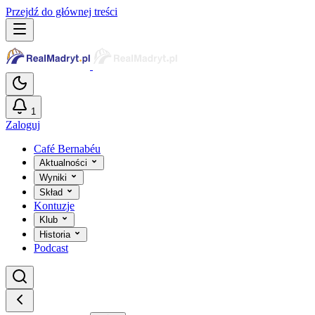
Przejdź do głównej treści
1
Zaloguj
Café Bernabéu
Aktualności
Wyniki
Skład
Kontuzje
Klub
Historia
Podcast