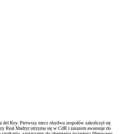
a del Rey. Pierwszy mecz obydwu zespołów zakończył się
 Czy Real Madryt utrzyma się w CdR i zarazem awansuje do
ę spotkania, zapraszamy do obejrzenia zwiastuna filmowego