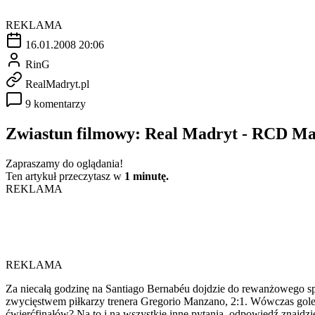
REKLAMA
16.01.2008 20:06
RinG
RealMadryt.pl
9 komentarzy
Zwiastun filmowy: Real Madryt - RCD Ma
Zapraszamy do oglądania!
Ten artykuł przeczytasz w
1 minutę.
REKLAMA
REKLAMA
Za niecałą godzinę na Santiago Bernabéu dojdzie do rewanżowego 
zwycięstwem piłkarzy trenera Gregorio Manzano, 2:1. Wówczas gole 
ćwierćfinałów? Na to i na wszystkie inne pytania, odpowiedź znajdz