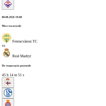
08.08.2026 19:00
Mecz towarzyski
Ferencvárosi TC
vs
Real Madryt
Do rozpoczęcia pozostało
45
h
14
m
51
s