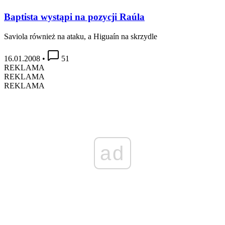
Baptista wystąpi na pozycji Raúla
Saviola również na ataku, a Higuaín na skrzydle
16.01.2008
•
51
REKLAMA
REKLAMA
REKLAMA
ad