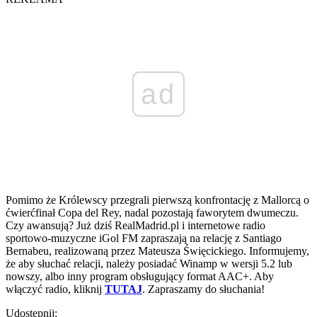
ad
Pomimo że Królewscy przegrali pierwszą konfrontację z Mallorcą o
ćwierćfinał Copa del Rey, nadal pozostają faworytem dwumeczu.
Czy awansują? Już dziś RealMadrid.pl i internetowe radio
sportowo-muzyczne iGol FM zapraszają na relację z Santiago
Bernabeu, realizowaną przez Mateusza Święcickiego. Informujemy,
że aby słuchać relacji, należy posiadać Winamp w wersji 5.2 lub
nowszy, albo inny program obsługujący format AAC+. Aby
włączyć radio, kliknij
TUTAJ
. Zapraszamy do słuchania!
Udostępnij: