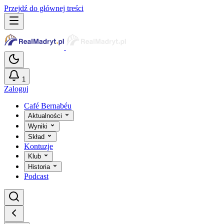
Przejdź do głównej treści
1
Zaloguj
Café Bernabéu
Aktualności
Wyniki
Skład
Kontuzje
Klub
Historia
Podcast