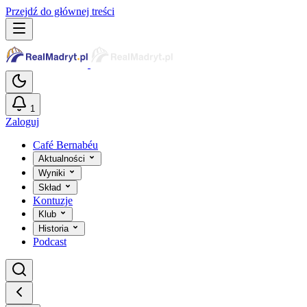
Przejdź do głównej treści
1
Zaloguj
Café Bernabéu
Aktualności
Wyniki
Skład
Kontuzje
Klub
Historia
Podcast