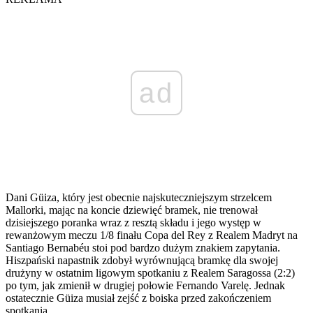
ad
Dani Güiza, który jest obecnie najskuteczniejszym strzelcem
Mallorki, mając na koncie dziewięć bramek, nie trenował
dzisiejszego poranka wraz z resztą składu i jego występ w
rewanżowym meczu 1/8 finału Copa del Rey z Realem Madryt na
Santiago Bernabéu stoi pod bardzo dużym znakiem zapytania.
Hiszpański napastnik zdobył wyrównującą bramkę dla swojej
drużyny w ostatnim ligowym spotkaniu z Realem Saragossa (2:2)
po tym, jak zmienił w drugiej połowie Fernando Varelę. Jednak
ostatecznie Güiza musiał zejść z boiska przed zakończeniem
spotkania.