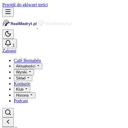
Przejdź do głównej treści
1
Zaloguj
Café Bernabéu
Aktualności
Wyniki
Skład
Kontuzje
Klub
Historia
Podcast