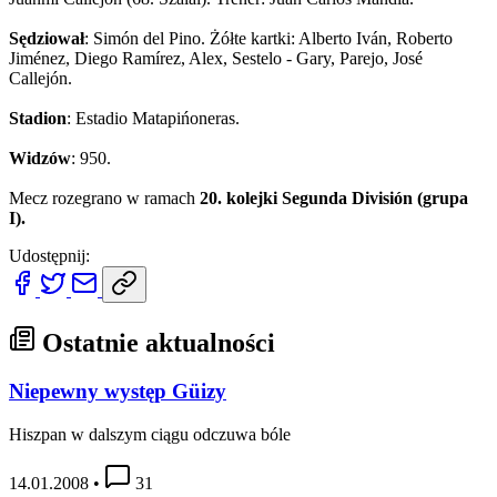
Sędziował
: Simón del Pino. Żółte kartki: Alberto Iván, Roberto
Jiménez, Diego Ramírez, Alex, Sestelo - Gary, Parejo, José
Callejón.
Stadion
: Estadio Matapińoneras.
Widzów
: 950.
Mecz rozegrano w ramach
20. kolejki Segunda División (grupa
I).
Udostępnij:
Ostatnie aktualności
Niepewny występ Güizy
Hiszpan w dalszym ciągu odczuwa bóle
14.01.2008
•
31