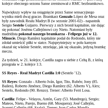
kolejce obecnego sezonu Sanse zremisował z RMC bezbramkowo.
Największy wpływ na osiągnięcie przez Sanse sensacyjnego
wyniku mieli dwaj gracze. Bramkarz
Gonzalo
López de Mesa oraz
były zawodnik Realu Madryt B (w sezonie 2001-02) - napastnik
Sergio
Sestelo
Guijarro. Pierwszy z nich bronił kapitalnie, nie dając
się pokonać Josému Callejónowi czy Nieto. Natomiast były
madridista
pokonał naszego bramkarza - Felipego już w 12.
Minucie.
Diego Ramírez kapitalnie podał do Redondo, który nie
zdołał umieścić piłki w siatce. Najsprytniejszy w polu karnym
okazał się właśnie Sestele, strzelając, jak się okazało, jedyną bramkę
meczu.
Za tydzień, w 21. kolejce, Castilla zagra u siebie z Celtą B, z którą
przegrała w 2. kolejce 1:3.
SS Reyes - Real Madryt Castilla 1:0
(Sestelo ’12).
SS Reyes
: Gonzalo - Alberto Iván, Igor, Tito, Rubén; Jony (85.
Bailen), Roberto Jiménez, Diego Ramírez (62. Alberto V), Alex;
Sestelo, Redondo (90. Renzo). Trener: Alberto Ferri Losa.
Castilla
: Felipe - Velayos, Antón, Gary (53. Mandrego), Sergio;
Mateos, Nieto, Parejo, Bueno (68. Mosquera); José Callejón,
Juanmi Callejón (68. Szalai). Trener: Juan Carlos Mandía.