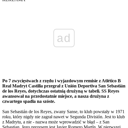
ad
Po 7 zwycięstwach z rzędu i wyjazdowym remisie z Atlético B
Real Madryt Castilla przegrał z Unión Deportiva San Sebastián
de los Reyes, dotychczas ostatnią drużyną w tabeli. SS Reyes
awansował na przedostatnie miejsce, a nasza drużyna z
czwartego spadła na szóste.
San Sebastián de los Reyes, zwany Sanse, to klub powstały w 1971
roku, który nigdy nie zagrał nawet w Segunda División. Jest to klub
z Madrytu, a nie - nazwa może wprowadzić w błąd – z San
Sebastian. Jego prezesem jest Javier Romero Martín. W pierwszej