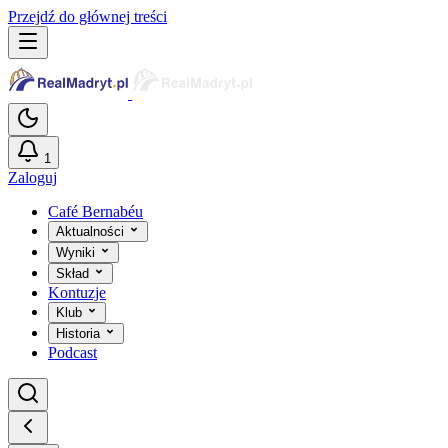
Przejdź do głównej treści
1
Zaloguj
Café Bernabéu
Aktualności
Wyniki
Skład
Kontuzje
Klub
Historia
Podcast