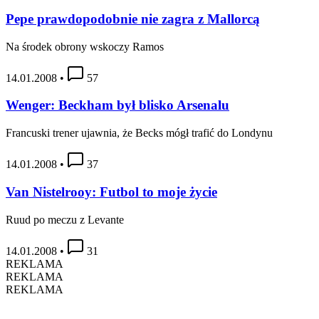
Pepe prawdopodobnie nie zagra z Mallorcą
Na środek obrony wskoczy Ramos
14.01.2008
•
57
Wenger: Beckham był blisko Arsenalu
Francuski trener ujawnia, że Becks mógł trafić do Londynu
14.01.2008
•
37
Van Nistelrooy: Futbol to moje życie
Ruud po meczu z Levante
14.01.2008
•
31
REKLAMA
REKLAMA
REKLAMA