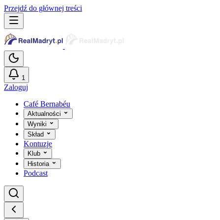
Przejdź do głównej treści
1
Zaloguj
Café Bernabéu
Aktualności
Wyniki
Skład
Kontuzje
Klub
Historia
Podcast