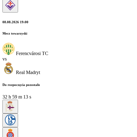
08.08.2026 19:00
Mecz towarzyski
Ferencvárosi TC
vs
Real Madryt
Do rozpoczęcia pozostało
32
h
59
m
12
s