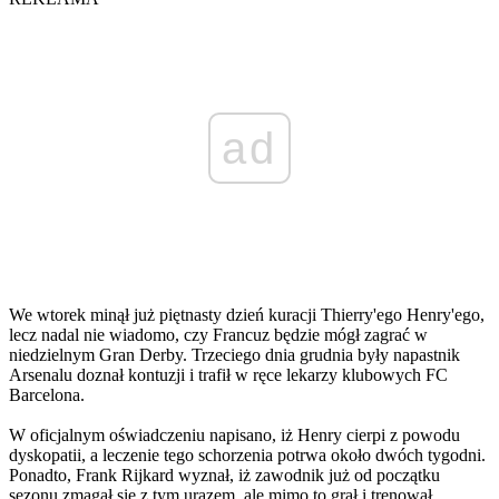
ad
We wtorek minął już piętnasty dzień kuracji Thierry'ego Henry'ego,
lecz nadal nie wiadomo, czy Francuz będzie mógł zagrać w
niedzielnym Gran Derby. Trzeciego dnia grudnia były napastnik
Arsenalu doznał kontuzji i trafił w ręce lekarzy klubowych FC
Barcelona.
W oficjalnym oświadczeniu napisano, iż Henry cierpi z powodu
dyskopatii, a leczenie tego schorzenia potrwa około dwóch tygodni.
Ponadto, Frank Rijkard wyznał, iż zawodnik już od początku
sezonu zmagał się z tym urazem, ale mimo to grał i trenował.