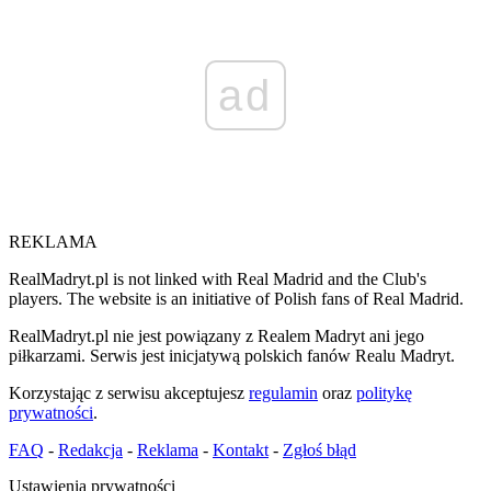
ad
REKLAMA
RealMadryt.pl is not linked with Real Madrid and the Club's
players. The website is an initiative of Polish fans of Real Madrid.
RealMadryt.pl nie jest powiązany z Realem Madryt ani jego
piłkarzami. Serwis jest inicjatywą polskich fanów Realu Madryt.
Korzystając z serwisu akceptujesz
regulamin
oraz
politykę
prywatności
.
FAQ
-
Redakcja
-
Reklama
-
Kontakt
-
Zgłoś błąd
Ustawienia prywatności